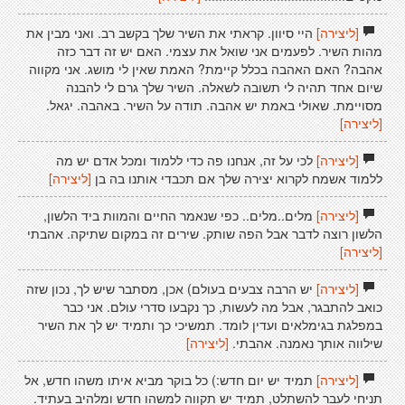
[ליצירה]
היי סיוון. קראתי את השיר שלך בקשב רב. ואני מבין את
מהות השיר. לפעמים אני שואל את עצמי. האם יש זה דבר כזה
אהבה? האם האהבה בכלל קיימת? האמת שאין לי מושג. אני מקווה
שיום אחד תהיה לי תשובה לשאלה. השיר שלך גרם לי להבנה
מסויימת. שאולי באמת יש אהבה. תודה על השיר. באהבה. יגאל.
[ליצירה]
[ליצירה]
לכי על זה, אנחנו פה כדי ללמוד ומכל אדם יש מה
ללמוד אשמח לקרוא יצירה שלך אם תכבדי אותנו בה בן
[ליצירה]
[ליצירה]
מלים..מלים.. כפי שנאמר החיים והמוות ביד הלשון,
הלשון רוצה לדבר אבל הפה שותק. שירים זה במקום שתיקה. אהבתי
[ליצירה]
[ליצירה]
יש הרבה צבעים בעולם) אכן, מסתבר שיש לך, נכון שזה
כואב להתבגר, אבל מה לעשות, כך נקבעו סדרי עולם. אני כבר
במפלגת בגימלאים ועדין לומד. תמשיכי כך ותמיד יש לך את השיר
שילווה אותך נאמנה. אהבתי.
[ליצירה]
[ליצירה]
תמיד יש יום חדש:) כל בוקר מביא איתו משהו חדש, אל
תניחי לעבר להשתלט, תמיד יש תקווה למשהו חדש ומלהיב בעתיד.