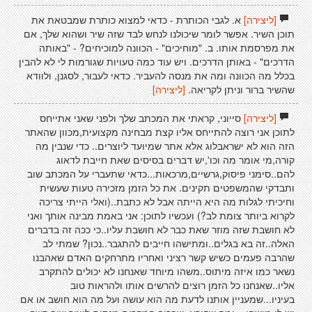
[ליצירה]
א. לגבי הכותרת - כדאי למצוא כותרת שמבטאת את
תוכן השיר. אפשר לומר שיכולנו לנחש לבד שזה שיר ושהוא שלך, אם
את מפרסמת אותו. ב. "מוחיכים" - הכוונה למוכיחים? - "באותה
הדרכים" - באותן הדרכים. ויש עוד כמה טעויות שגורמות לי לא להבין
בכלל מה הכוונה ומה את מנסה להעביר. כדאי לעבור, לסגנן, ולוודא
שהשיר ברור וניתן לקריאה.
[ליצירה]
[ליצירה]
סייוני, קראתי את המכתב שלך ולפני שאני אתייחס
לתוכן אני רוצה להתייחס אליו קצת מבחינה מקצועית,מכוון שהאתר
הזה הוא לא ישראבלוג אלא אתר שמיועד ליוצרים.. כדי שנבין מה
קורה,מי אומר מה וכו',יש דברים בסיסים שאת חייבת לדאוג
להם..סימני פיסוק,גרשיים,מרכאות...כדאי שתעברי על המכתב שוב
ותבדקי שהמשפטים תקינים. את כל הזמן מזכירה טעות שעשית
וחיכיתי לגלות מה היא הייתה אבל לא כתבת..(ואלי הייתי צריכה
לקרוא ביותר צומת לב?) ועכשיו לתוכן: אני באמת מבינה אותך ואני
לא חושבת שזה מוזר שאת כבר לא חושבת עליו..כי ככה זה בדברים
האלה..זה בא בגלים..ומתישהו חייבים להתגבר..נכון? שמתי לב
שהרבה פעמים כשיש קשר רציני ואחריו מתרחקים האדם שאהבנו
נשאר כמו איזה מיתוס..משהו מיוחד שאנחנו לא יכולים להתקרב
אליו..שאנחנו כל הזמן רוצים להרשים אותו ולהראות טוב
בעיניו...שמעניין אותנו לדעת מה הוא עושה ועל מה הוא חושב או אם