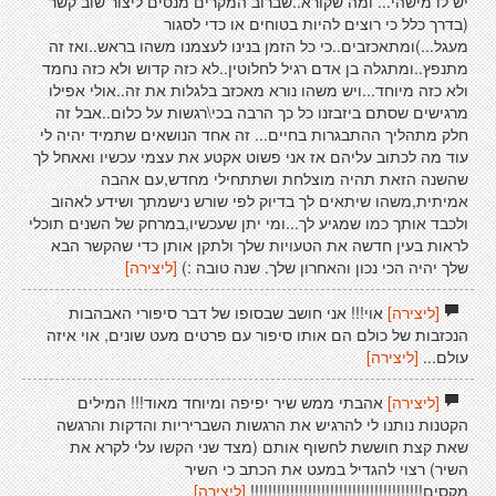
יש לו מישהי... ומה שקורא..שברוב המקרים מנסים ליצור שוב קשר
(בדרך כלל כי רוצים להיות בטוחים או כדי לסגור
מעגל...)ומתאכזבים..כי כל הזמן בנינו לעצמנו משהו בראש..ואז זה
מתנפץ..ומתגלה בן אדם רגיל לחלוטין..לא כזה קדוש ולא כזה נחמד
ולא כזה מיוחד...ויש משהו נורא מאכזב בלגלות את זה..אולי אפילו
מרגישים שסתם ביזבזנו כל כך הרבה בכי\רגשות על כלום..אבל זה
חלק מתהליך ההתבגרות בחיים... זה אחד הנושאים שתמיד יהיה לי
עוד מה לכתוב עליהם אז אני פשוט אקטע את עצמי עכשיו ואאחל לך
שהשנה הזאת תהיה מוצלחת ושתתחילי מחדש,עם אהבה
אמיתית,משהו שיתאים לך בדיוק לפי שורש נישמתך ושידע לאהוב
ולכבד אותך כמו שמגיע לך...ומי יתן שעכשיו,במרחק של השנים תוכלי
לראות בעין חדשה את הטעויות שלך ולתקן אותן כדי שהקשר הבא
שלך יהיה הכי נכון והאחרון שלך. שנה טובה :)
[ליצירה]
[ליצירה]
אוי!!! אני חושב שבסופו של דבר סיפורי האבהבות
הנכזבות של כולם הם אותו סיפור עם פרטים מעט שונים, אוי איזה
עולם...
[ליצירה]
[ליצירה]
אהבתי ממש שיר יפיפה ומיוחד מאוד!!! המילים
הקטנות נותנו לי להרגיש את הרגשות השבריריות והדקות והרגשה
שאת קצת חוששת לחשוף אותם (מצד שני הקשו עלי לקרא את
השיר) רצוי להגדיל במעט את הכתב כי השיר
מקסים!!!!!!!!!!!!!!!!!!!!!!!!!!!!!!!!!!!!!!!
[ליצירה]