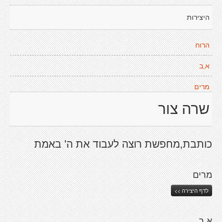
היצירות
הרוח
א,ב
מרים
שרה צור
כותבת,מחפשת רוצה לעבוד את ה' באמת
מרים
לדף היצירה >>
א,ב