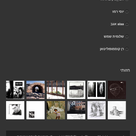
יוסי רמז
alaa אגב
שלומית שמש
רן קוסמופוליטאן
חזותי