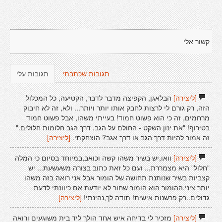
קשור אלי
תגובות שכתבתי
תגובות עלי
[ליצירה]
הבלאגן, הקפיצה מדבר לדבר, הקטיעה, כל המכלול
הזה, רק גורם לי לרצות לחבק אותו יותר ויותר... ולא, זה לא חיבוק
מרחמים, זה כי הוא פשוט חמוד! בעייתי משהו, אבל פשוט חמוד
בטירוף! "את ינון השקט - החולם על הגב, דרך הגב חלומות חלולים."
זה אמור להיות דרך הגב או דרך אגב? הוצחקתי.
[ליצירה]
[ליצירה]
וואו,יש בשיר משהו קשה וכואב,במיוחד בסיום כי המלה
"חלול" היא מצמררת... ועם כל זאת כתוב בצורה משעשעת... יש
קצביות בשיר שנותנת תחושה של הומור אבל אני רואה בזה משהו
יותר ציני,ההומור הוא הומור שחור לא יודעת אם כיוונתי לדעת
גדולים..רק פרשנות אישית! תודה לך,נהינתי!
[ליצירה]
[ליצירה]
מזכיר לי בדיחה איש אחד הולך ליד בית משוגעים ורואה