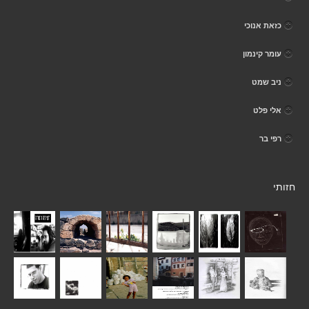
כזאת אנוכי
עומר קינמון
ניב שמט
אלי פלט
רפי בר
חזותי