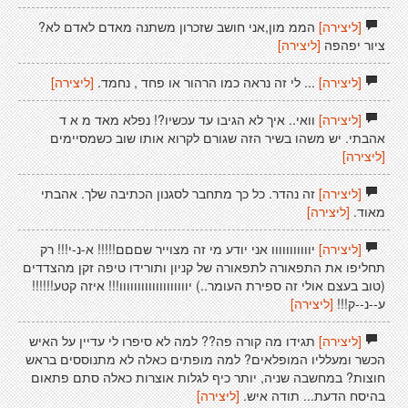
[ליצירה]
הממ מון,אני חושב שזכרון משתנה מאדם לאדם לא?
ציור יפהפה
[ליצירה]
[ליצירה]
... לי זה נראה כמו הרהור או פחד , נחמד.
[ליצירה]
[ליצירה]
וואי.. איך לא הגיבו עד עכשיו?! נפלא מאד מ א ד
אהבתי. יש משהו בשיר הזה שגורם לקרוא אותו שוב כשמסיימים
[ליצירה]
[ליצירה]
זה נהדר. כל כך מתחבר לסגנון הכתיבה שלך. אהבתי
מאוד.
[ליצירה]
[ליצירה]
יווווווווווו אני יודע מי זה מצוייר שםםם!!!!! א-נ-י!!! רק
תחליפו את התפאורה לתפאורה של קניון ותורידו טיפה זקן מהצדדים
(טוב בעצם אולי זה ספירת העומר..) יווווווווווווווווווו!!! איזה קטע!!!!!!
ע--נ--ק!!!
[ליצירה]
[ליצירה]
תגידו מה קורה פה?? למה לא סיפרו לי עדיין על האיש
הכשר ומעלליו המופלאים? למה מופתים כאלה לא מתנוססים בראש
חוצות? במחשבה שניה, יותר כיף לגלות אוצרות כאלה סתם פתאום
בהיסח הדעת... תודה איש.
[ליצירה]