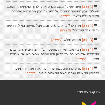
[ליצירה]
איזה יופי :-) ממש מכניס אותך לתוך המציאות הזאת...
השילוב שבין התיאור החיצוני של התמונה לבין מה שהיא מסמלת
מאוד מוצלח לדעתי!
[ליצירה]
[ליצירה]
מה נולד? בן או בת? סתם... אבל מאיפה בא לך הרעיון
על שיש לך עובר???
[ליצירה]
[ליצירה]
וגם זה נפלא.
[ליצירה]
[ליצירה]
דברי אמי ישירות מהשטח: ב"ה הציורים שלך כותבים
והכתיבה שלך מציירת. כך בדיוק היא אמרה. (וכשאמא שלי אומרת
משהו...)
[ליצירה]
[ליצירה]
נורא יפה אח, כמה שהחיים... אל דאגה, עוד נשב
בקרוואן על איזה מנחם ונשיח על צרות היקום.
[ליצירה]
צרו קשר עם צורה