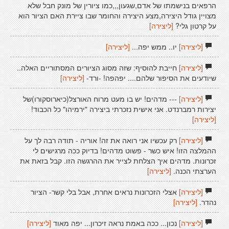
הרפאים בנישמתו של אדם,שגעון,,,כמו ציורין של מונק חבל שלא
מצויין גודל היצירה,מצע היצירה והחומר שבו ציירת האם הציור הוא
על קרטון גלי?
[ליצירה]
[ליצירה]
יו.. ממש יפה...
[ליצירה]
[ליצירה]
חייבת להוסיף: שזה מסוג הציורים המסתוריים האלה..
שיודעים את הסיפור שלהם.... יפהפה! -ורד-
[ליצירה]
[ליצירה]
--- מדהים! יש בו מעט מרוח האורצל(כיארוסקורו)של
יצירות רמברנדט. אני אישית נזכרתי ביצירה "ירמיהו" כל הכבוד!
[ליצירה]
[ליצירה]
רק עכשיו אני רואה את זה! אוריה - תודה רבה לך על
ההמלצה הזו! איש כשר - פשוט מדהים! בדיוק ככה מרגישים לי
זכרונות. מדהים איך הצלחת לצייר את ההרגשה הזו. קבל בזאת את
הערצתי הכנה.
[ליצירה]
[ליצירה]
אצלי הזכרונות נראים אחרת, אבל בלי קשר- הציור
נהדר.
[ליצירה]
[ליצירה]
נכון... ככה באמת נראה זיכרון... יפה מאוד
[ליצירה]