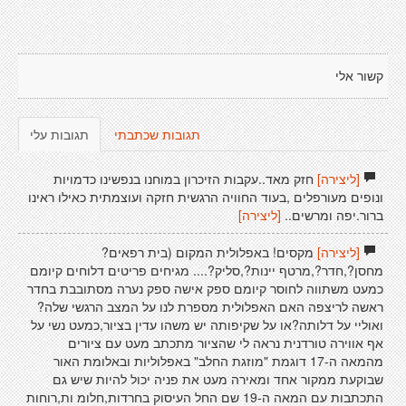
קשור אלי
תגובות שכתבתי
תגובות עלי
[ליצירה]
חזק מאד..עקבות הזיכרון במוחנו בנפשינו כדמויות
ונופים מעורפלים ,בעוד החוויה הרגשית חזקה ועוצמתית כאילו ראינו
ברור.יפה ומרשים..
[ליצירה]
[ליצירה]
מקסים! באפלולית המקום (בית רפאים?
מחסן?,חדר?,מרטף יינות?,סליק?.... מגיחים פריטים דלוחים קיומם
כמעט משתווה לחוסר קיומם ספק אישה ספק נערה מסתובבת בחדר
ראשה לריצפה האם האפלולית מספרת לנו על המצב הרגשי שלה?
ואוליי על דלותה?או על שקיפותה יש משהו עדין בציור,כמעט נשי על
אף אווירה טורדנית נראה לי שהציור מתכתב מעט עם ציורים
מהמאה ה-17 דוגמת "מוזגת החלב" באפלוליות ובאלומת האור
שבוקעת ממקור אחד ומאירה מעט את פניה יכול להיות שיש גם
התכתבות עם המאה ה-19 שם החל העיסוק בחרדות,חלומ ות,רוחות