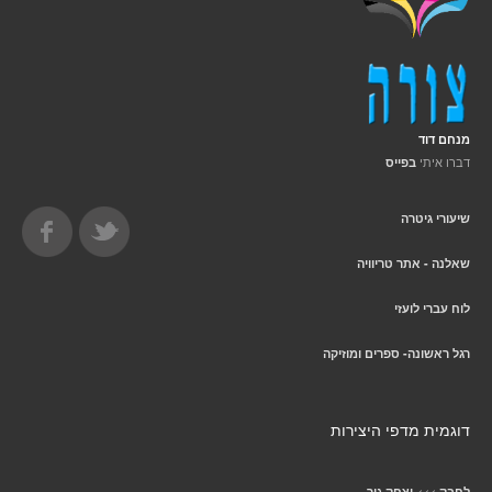
מנחם דוד
דברו איתי
בפייס
שיעורי גיטרה
שאלנה - אתר טריוויה
לוח עברי לועזי
רגל ראשונה- ספרים ומוזיקה
דוגמית מדפי היצירות
>>>
לחבק
יצחק גור