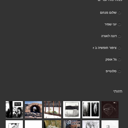
שלום מנחם
יוני שפיר
דונה לאורה
ציפור חופשיה ב r
גל אופק
סלוטייפ
חזותי