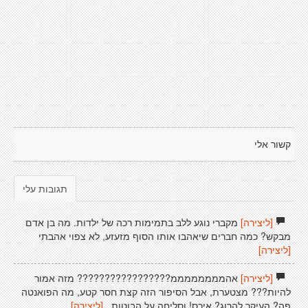
קשור אלי
תגובות עלי
[ליצירה]
מקברי נוגע ללב בתמימות רכה של ילדות. מה בן אדם
מבקש? כמה חברים שיאהבו אותו הסוף מזעזע, לא צפוי אהבתי
[ליצירה]
[ליצירה]
אהממממממממ????????????????? מזה אמור
להיות??? מצטערת, אבל הסיפור הזה קצת חסר קטע, מה הפואנטה
פה? העיקר להרוג? איכס! וסליחה על הבוטות..
[ליצירה]