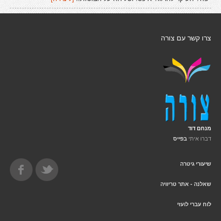
צרו קשר עם צורה
מנחם דוד
דברו איתי
בפייס
שיעורי גיטרה
שאלנה - אתר טריוויה
לוח עברי לועזי