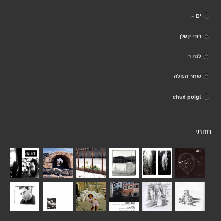
ים ~
דודי קפלן
לנה ר
שחר העולה
ehud polgt
חזותי