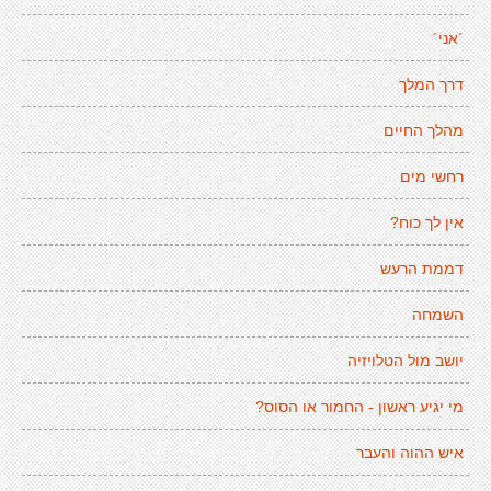
´אני´
דרך המלך
מהלך החיים
רחשי מים
אין לך כוח?
דממת הרעש
השמחה
יושב מול הטלויזיה
מי יגיע ראשון - החמור או הסוס?
איש ההוה והעבר