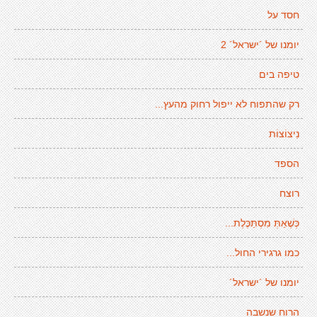
חסד על
יומנו של ´ישראל´ 2
טיפה בים
רק שהתפוח לא ייפול רחוק מהעץ...
נִיצוֹצוֹת
הספד
רוצח
כְּשֶׁאַתְּ מִסְתַּכֶּלֶת...
כמו גרגירי החול...
יומנו של ´ישראל´
הרוח שנשבה