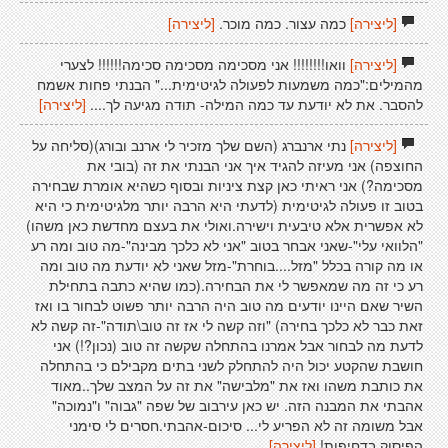
[ליצירה]
כמה עצור. כמה מוכר.
[ליצירה]
[ליצירה]
וואו!!!!!!!! אני מסכימה מסכימה סכימה!!!!!! לצערי
מהמילים:"כמה משמעות לפעולה לגיטימית..." הבנתי פחות אשמח
להסבר. את לא יודעת עד כמה המילה- תודה מגיעה לך....
[ליצירה]
[ליצירה]
נתי ארנברג (השם שלך מזכיר לי ארנב ובורג)(סליחה על
החוצפה) אני מעיזה להגיד איך אני הבנתי את זה (בובי את
מסכימה?) אני ראיתי כאן קצת ציניות ובסוף כשהיא אומרת שבחירה
בטוב זו פעולה לגיטימית (לדעתי היא הרבה יותר מלגיטימית כי היא
לא אפשרית אלא טיבעית וישירה.ואולי את בעצם מחדשת כאן משהו)
"הלוואי עלי"-שאני אבחר בטוב "אני לא כלכך מבינה"-מה טוב ומה רע
או מה קורה בכלל "מזל....בוחרת"-מזל שאני לא יודעת מה טוב ומה
רע כי זה מה שמאפשר לי את הבחירה.(כמו שהיא כתבה בתחילת
השיר שאם היינו יודעים מה טוב היה הרבה יותר פשוט לבחור בו ואז
זאת כבר לא כלכך בחירה) "וזה קשה לי אז זה טוב\תודה"-זה קשה לא
לדעת מה לבחור אבל אמרנו בהתחלה שקשה זה טוב (נכון?!) אני
חושבת שהקטע יכול היה להתחלק לשני בתים מקבילם כי בהתחלה
את כותבת משהו ואז את "מלבישה" את זה על המצב שלך..מאוד
אהבתי את המבנה הזה. יש כאן עירבוב של שפה "גבוה" ו"נמוכה"
אבל משומה זה לא הפריע לי... סיכום-אהבתי.חסרים לי סימני
הפיסוק בדחיפות!
[ליצירה]