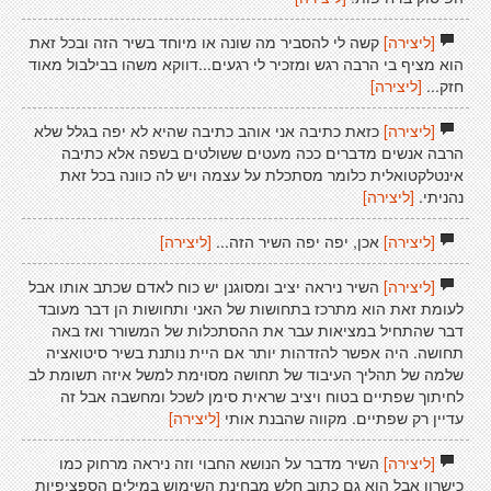
[ליצירה]
קשה לי להסביר מה שונה או מיוחד בשיר הזה ובכל זאת
הוא מציף בי הרבה רגש ומזכיר לי רגעים...דווקא משהו בבילבול מאוד
חזק...
[ליצירה]
[ליצירה]
כזאת כתיבה אני אוהב כתיבה שהיא לא יפה בגלל שלא
הרבה אנשים מדברים ככה מעטים ששולטים בשפה אלא כתיבה
אינטלקטואלית כלומר מסתכלת על עצמה ויש לה כוונה בכל זאת
נהניתי.
[ליצירה]
[ליצירה]
אכן, יפה יפה השיר הזה...
[ליצירה]
[ליצירה]
השיר ניראה יציב ומסוגנן יש כוח לאדם שכתב אותו אבל
לעומת זאת הוא מתרכז בתחושות של האני ותחושות הן דבר מעובד
דבר שהתחיל במציאות עבר את ההסתכלות של המשורר ואז באה
תחושה. היה אפשר להזדהות יותר אם היית נותנת בשיר סיטואציה
שלמה של תהליך העיבוד של תחושה מסוימת למשל איזה תשומת לב
לחיתוך שפתיים בטוח ויציב שראית סימן לשכל ומחשבה אבל זה
עדיין רק שפתיים. מקווה שהבנת אותי
[ליצירה]
[ליצירה]
השיר מדבר על הנושא החבוי וזה ניראה מרחוק כמו
כישרון אבל הוא גם כתוב חלש מבחינת השימוש במילים הספציפיות