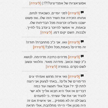
אסוציאציות של אפנדיציט?!?!:)
[ליצירה]
[ליצירה]
לפני יומיים, כשבאתי לנחם,
אחותו הזכירה את השיר הזה שלו..ואז פשוט
ישבנו והעלינו זכרונות מכל הבדיחות שלו.
ובאמת, אי אפשר להיזכר ביונדב בלי לחייך.
ולבכות. השם יקום דמו.
[ליצירה]
[ליצירה]
וואו. אני כ"כ מתחברת! תודה!
זה מדהים! באמת,מכל הלב!!
[ליצירה]
[ליצירה]
מדהים כתיבה מדהימה. לנושא
כ"כ קשה וכואב. מזדהה מאוד. והלוואי ונשוב
לשם כקדם. במהרה
[ליצירה]
[ליצירה]
וואי איזה מרגש ואמיתי עים
הדימויים של גלים!...באתי לצעוק אני רוצה
לתת לך יד! אבל אולי תעשה עוד כמה
דבריים אז אולי היא תבוא אלייך ולא ישר
להגיד אני את שלי עשיתי..כי לפעמים
בשבילנו זה לא מספיק... אני אישית אם זה
היה מכוון אליי הייתי מתלהבת..אולי תראה