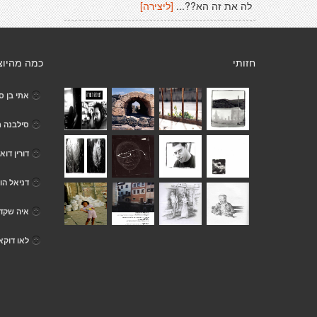
לה את זה הא??...
[ליצירה]
חזותי
כמה מהיוצ
אתי בן סי
סילבנה מ
דורין דואנ
דניאל הוי
איה שקד
לאו דוקא