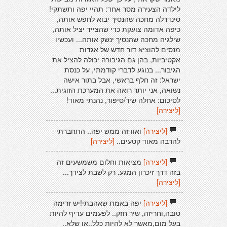
לילדה הצעירה מסר אחד: תהיי יפה ותשתקי!
סינדרלה מחכה שהנסיך יבוא לחפש אותה,
כיפה אדומה צועקת כדי שהצייד יציל אותה,
שילגיה מחכה שהנסיך ינשק אותה... ועכשיו
מנסים להוציא דור חדש של אגדות
אקטיביות, בהן גם הגיבורה יכולה להציל את
הגיבור... בנוגע לדברי קודמתי, על כנסת
ישראל: זה חלף בראשי, אבל בתור אישה
נשואה, אני יותר רואה את המערכת הזוגית...
לסיכום: אחלה שיר/סיפור, נהנתי מאוד!
[ליצירה]
[ליצירה]
ואוו זה ממש יפה.. התחברתי
להרבה מאוד קטעים..
[ליצירה]
[ליצירה]
מציאות וחלום משמשעים זה
בזה דרך זיכרון המגע. רק לשבת לצידך...
[ליצירה]
[ליצירה]
יפה באמת שאהבתי!יש זרימה
טובה,וחריזה, שיר חזק.. לפעמים עדיף להיות
בעל מום,מאשר לא להיות כלל..או שלא..