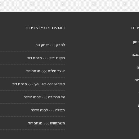
רים
דוגמית מדפי היצירות
מון
>>>
לחבק
יצחק גור
נגנו
>>>
פוקוס ירוק
מנחם דוד
י
>>>
אוצר מילים
מנחם דוד
זר
>>>
you are connected
מנחם דוד
>>>
על הכתיבה
לבנה אדלר
>>>
תפילה
לבנה אדלר
>>>
השתחוויה
מנחם דוד