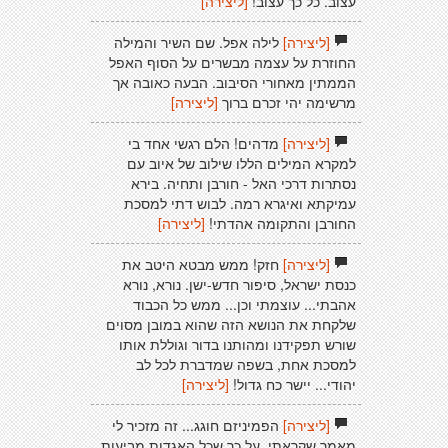
עצוב. כל כך עצוב!
[ליצירה]
[ליצירה]
לילה אפל. שם השיר והמילה
החוזרת על עצמה מבשרים על הסוף האפל
הממתין מאחורי הסיבוב. הבעה כאובה אך
מרשימה יהי זכרם ברוך
[ליצירה]
[ליצירה]
מדהים! הלם רגשי אחד בי
למקרא המילים הללו שילוב של איוב עם
נסתרות דרכי האל - חורבן ותחיה. בירא
עמיקתא ואיגרא רמה. לבוש דתי למסכת
החורבן והתקומה אהדתי!
[ליצירה]
[ליצירה]
חזק! ממש מבטא היטב את
כנסת ישראל, סיפור חדש-ישן. נורא, נורא
אהבתי... עוצמתי וכן... ממש כל הכבוד
שלקחת את הנושא הזה שהוא במובן מסוים
שורש תפקידנו ומהותנו בדור וגוללת אותו
למסכת אחת, בשפה שמדברת לכל לב
יהודי... יישר כח גדול!
[ליצירה]
[ליצירה]
הפמיניזם חוגג... זה מזכיר לי
מאמר שקראתי, על כך שכל האגדות מביעות