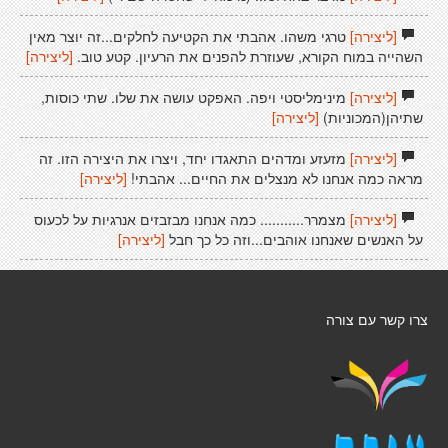
[ליצירה]
טרגי משהו. אהבתי את הקטיעה לחלקים...זה יוצר מאין
השהייה במוח הקורא, שעוזרת להפנים את הרעיון. קטע טוב.
[ליצירה]
[ליצירה]
מינימליסטי ויפה. האפקט עושה את שלו. שתי כוסות,
שתיהן(המכוניות)
[ליצירה]
[ליצירה]
מזעזע ומדהים התאגדו יחד, ויצרו את היצירה הזו. זה
מראה כמה אנחנו לא מנצלים את החיים... אהבתי!
[ליצירה]
[ליצירה]
מצמרר........... כמה אנחנו מבזבזים אנרגיות על לכעוס
על האנשים שאנחנו אוהבים...וזה כל כך חבל
[ליצירה]
צרו קשר עם צורה