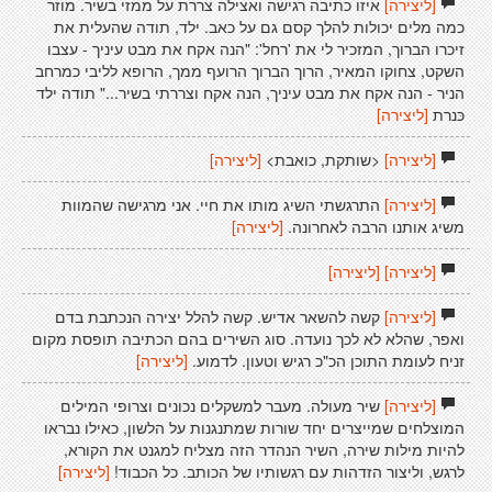
[ליצירה]
איזו כתיבה רגישה ואצילה צררת על ממזי בשיר. מוזר
כמה מלים יכולות להלך קסם גם על כאב. ילד, תודה שהעלית את
זיכרו הברוך, המזכיר לי את 'רחל': "הנה אקח את מבט עיניך - עצבו
השקט, צחוקו המאיר, הרוך הברוך הרועף ממך, הרופא לליבי כמרחב
הניר - הנה אקח את מבט עיניך, הנה אקח וצררתי בשיר..." תודה ילד
כּנרת
[ליצירה]
[ליצירה]
<שותקת, כואבת>
[ליצירה]
[ליצירה]
התרגשתי השיג מותו את חיי. אני מרגישה שהמוות
משיג אותנו הרבה לאחרונה.
[ליצירה]
[ליצירה]
[ליצירה]
[ליצירה]
קשה להשאר אדיש. קשה להלל יצירה הנכתבת בדם
ואפר, שהלא לא לכך נועדה. סוג השירים בהם הכתיבה תופסת מקום
זניח לעומת התוכן הכ"כ רגיש וטעון. לדמוע.
[ליצירה]
[ליצירה]
שיר מעולה. מעבר למשקלים נכונים וצרופי המילים
המוצלחים שמייצרים יחד שורות שמתנגנות על הלשון, כאילו נבראו
להיות מילות שירה, השיר הנהדר הזה מצליח למגנט את הקורא,
לרגש, וליצור הזדהות עם רגשותיו של הכותב. כל הכבוד!
[ליצירה]