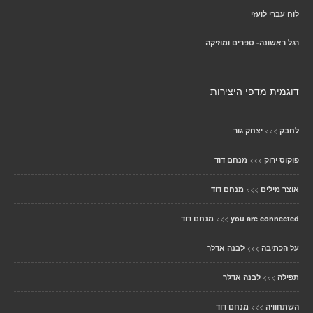
לוח עברי לועזי
רגל ראשונה- ספרים ומוזיקה
דוגמית מדפי היצירות
>>>
לחבק
יצחק גור
>>>
פוקוס ירוק
מנחם דוד
>>>
אוצר מילים
מנחם דוד
>>>
you are connected
מנחם דוד
>>>
על הכתיבה
לבנה אדלר
>>>
תפילה
לבנה אדלר
>>>
השתחוויה
מנחם דוד