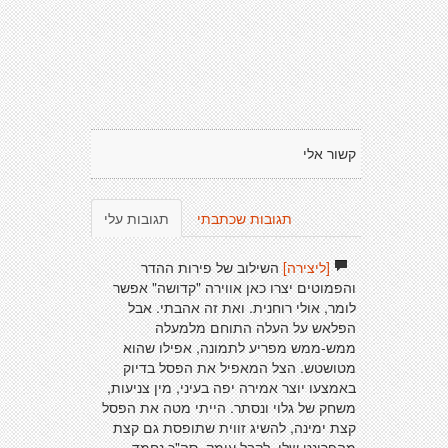
קשור אלי
תגובות שכתבתי
תגובות עלי
[ליצירה]
השילוב של פירות ההדר
והפמוטים יצרו כאן אווירה "קדושה" אפשר
לומר, אולי רוחנית. ואת זה אהבתי. אבל
הפלאש על העלה התוחם מלמעלה
ממש-ממש מפריע לתמונה, אפילו שהוא
מטושטש. הצל המאפיל את הפסל בדיוק
באמצעו יוצר אמירה יפה בעיני, מין צניעות,
משחק של גלוי ונסתר. הייתי מטה את הפסל
קצת ימינה, להשיג זווית שתופסת גם קצת
מהפרונט שלו, לקבל עומק. סה"כ נחמד,