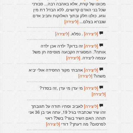
מכוונו של קורח, אלא באהבה רבה... סבורני
שכל בני האדם קדושים, ללא הבדל דת מין
וגזע. כולנו חלק ובתוך האלוקות וחביב אדם
שנברא בצלם...
[ליצירה]
[ליצירה]
. נפלא.
[ליצירה]
[ליצירה]
זה בדוק? ילדה אכן ילדה
אותה?. המסגרת הקבועה מוסיפה חן משל
עצמה ליצירה.
[ליצירה]
[ליצירה]
אהבתי מקור החסידה אולי יביא
משהו?
[ליצירה]
[ליצירה]
מי עדן מי עדן ,זה בסדר?
[ליצירה]
[ליצירה]
לאביב וסתיו תודה על תגובתך
זהו שיר שכתבתי בגיל 19, עתה אני בן 36 אני
תוהה: האם השיר בוגר? בשל? ראוי
לפרסום? מה דעתך? דודי
[ליצירה]