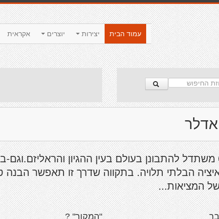
עמוד הבית
יצירות
יוצרים
אקראית
 אדלר
יליד 67 משתדל להתבונן בעולם בעין ההגיון והראליזם.וגם-בע
יציה הבלתי תלויה. בתקווה שדרך זו תאפשר הבנה ט
ל המציאות...
בר
"המקור" ?