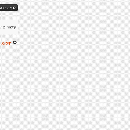
לדף היצירה 
קישורים ש
הילינג 