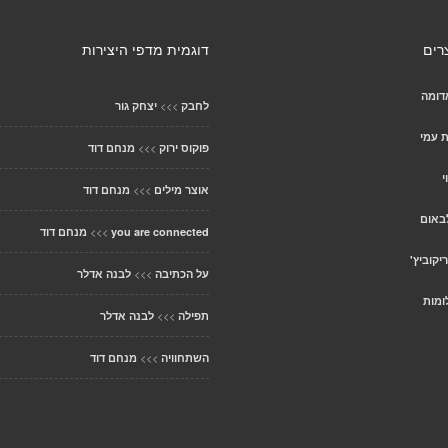
רים
דוגמית מדפי היצירות
דומה
>>>
לחבק
יצחק גור
ת עמי
>>>
פוקוס ירוק
מנחם דוד
י
>>>
אוצר מילים
מנחם דוד
באום
>>>
you are connected
מנחם דוד
יקוביץ'
>>>
על הכתיבה
לבנה אדלר
ומות
>>>
תפילה
לבנה אדלר
>>>
השתחוויה
מנחם דוד