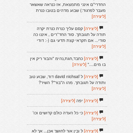
החדרי"ם אינני מתמצאת, אז כנראה שאשאר
מעבר לפרגוד:) שבוע מדהים בטובו כּנרת
[ליצירה]
[ליצירה]
קסם עליך כנרת כנרת יקרה
תודה על תגובתך. סוד החד''רים , איננו כה
סודי... אם תקראי קצת תדעי גם (-: דודי
[ליצירה]
[ליצירה]
כחבד,חגת,נהימ "והבור ריק אין
בו מים...."
[ליצירה]
[ליצירה]
ל david nichsaf דוד, שבוע טוב
ותודה על תגובתך. מהו ה"בור"? השיר?
[ליצירה]
[ליצירה]
יפה
[ליצירה]
[ליצירה]
כי כל העדה כולם קדושים וכו'
[ליצירה]
[ליצירה]
ל ובין אור לחושך אכן... אך לא