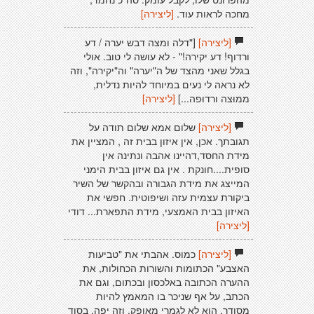
מחכה לראות עוד.
[ליצירה]
[ליצירה]
["דלה ומצה דבש יערה / דע
ורדוף! דע יקירה!" - לא עושה לי טוב. אולי
בגלל שאני מהצד של ה"יערה" וה"יקירה", וזה
לא נראה לי נעים במיוחד להיות נדלית,
ממוּצה ורדוּפה...]
[ליצירה]
[ליצירה]
שלום אמא שלום תודה על
תגובתך. אכן, אין איזון בבית זה , המציין את
מידת החסד,דהיינו אהבה ונתינה אין
סופית....חונקת . אין גם איזון בבית הימני
המייצג את מידת הגבורה ובהקשר של השיר
ביקורת עצמית עזה ושיפוטית. חפשי את
האיזון בבית האמצעי, מידת התפארת... דודי
[ליצירה]
[ליצירה]
כמוס. אהבתי את "טביעות
האצבע" הכתומות והשורות הכחולות, את
ההערה הכתובה באלכסון ובכתום, וגם את
הכתב, על אף שניכר בו המאמץ להיות
מסודר, הוא לא לגמרי מאופק, וזה יפה. בסוד