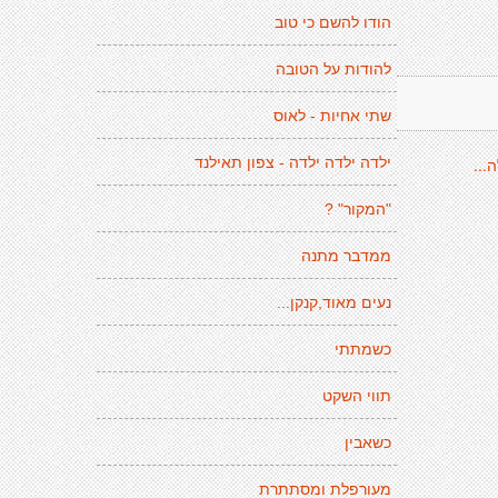
הודו להשם כי טוב
להודות על הטובה
שתי אחיות - לאוס
...
ילדה ילדה ילדה - צפון תאילנד
"המקור" ?
ממדבר מתנה
נעים מאוד,קנקן...
כשמתתי
תווי השקט
כשאבין
מעורפלת ומסתתרת