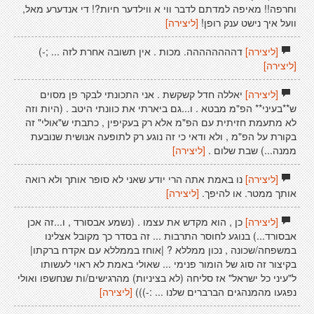
וחרפה!! מאיפה למדתם לדבר ווי א ווילדער חיות?! די אנדערע מאל,
וועל איך נישט ענק רופן!
[ליצירה]
[ליצירה]
דהההההההה. מכות . אין תשובה אחרת לזה ... ;-)
[ליצירה]
[ליצירה]
יאללה חדל קשקשת . אני התכונתי לבקר פן מסוים
ש**בעיני** הפ"מ מבטא . ו...גם ביארתי את כוונתי היטב . (היות וזה
לא מתעמת חזיתית עם הפ"מ אלא רק בעקיפין , כתבתי ש"אולי" זה
בקורת על הפ"מ , ולא ודאי כי זה נוגע רק לתופעה אנושית שנובעת
ממנה...) שבת שלום .
[ליצירה]
[ליצירה]
נו באמת אתה הרי יודע שאני לא סופר אותך ולא רואה
אותך ממטר. או להיפך.
[ליצירה]
[ליצירה]
כן , הוא מקדש את עצמו . (נשמע אבסורד , ו...זה אכן
אבסורד...) בנוגע לחוסר התרבות ... זה בסדר כך מקובל אצלינו
במשפחה/שכונה , נכון ממללא ? |אוחז בממללא עם אקדח ברקתו|
בקיצור זה סוג של הומור פנימי ... שאולי באמת לא ראוי לעשותו
ל"עיני כל ישראל" אז סליחה (לא בציניות) מהרגישים/ות שנחשפו ואולי
נפגעו מהמנהגים הברברים שלנו ... :-)))
[ליצירה]