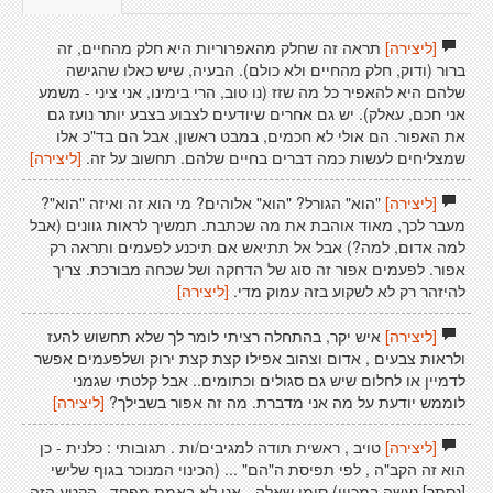
[ליצירה]
תראה זה שחלק מהאפרוריות היא חלק מהחיים, זה
ברור (ודוק, חלק מהחיים ולא כולם). הבעיה, שיש כאלו שהגישה
שלהם היא להאפיר כל מה שזז (נו טוב, הרי בימינו, אני ציני - משמע
אני חכם, עאלק). יש גם אחרים שיודעים לצבוע בצבע יותר נועז גם
את האפור. הם אולי לא חכמים, במבט ראשון, אבל הם בד"כ אלו
שמצליחים לעשות כמה דברים בחיים שלהם. תחשוב על זה.
[ליצירה]
[ליצירה]
"הוא" הגורל? "הוא" אלוהים? מי הוא זה ואיזה "הוא"?
מעבר לכך, מאוד אוהבת את מה שכתבת. תמשיך לראות גוונים (אבל
למה אדום, למה?) אבל אל תתיאש אם תיכנע לפעמים ותראה רק
אפור. לפעמים אפור זה סוג של הדחקה ושל שכחה מבורכת. צריך
להיזהר רק לא לשקוע בזה עמוק מדי.
[ליצירה]
[ליצירה]
איש יקר, בהתחלה רציתי לומר לך שלא תחשוש להעז
ולראות צבעים , אדום וצהוב אפילו קצת קצת ירוק ושלפעמים אפשר
לדמיין או לחלום שיש גם סגולים וכתומים.. אבל קלטתי שגמני
לוממש יודעת על מה אני מדברת. מה זה אפור בשבילך?
[ליצירה]
[ליצירה]
טויב , ראשית תודה למגיבים/ות . תגובותי : כלנית - כן
הוא זה הקב"ה , לפי תפיסת ה"הם" ... (הכינוי המנוכר בגוף שלישי
[נסתר] נעשה במכוון) סימן שאלה - אני לא באמת מפחד , הקטע הזה