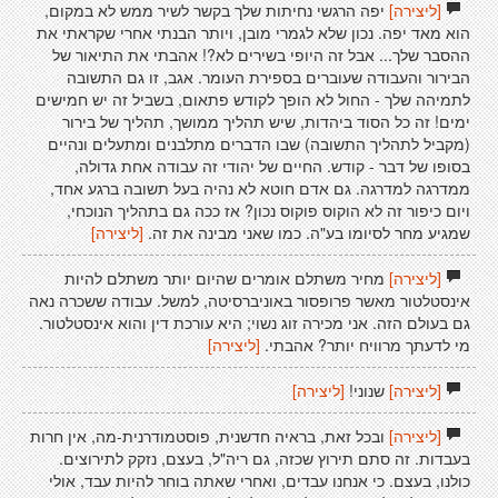
[ליצירה]
יפה הרגשי נחיתות שלך בקשר לשיר ממש לא במקום,
הוא מאד יפה. נכון שלא לגמרי מובן, ויותר הבנתי אחרי שקראתי את
ההסבר שלך... אבל זה היופי בשירים לא?! אהבתי את התיאור של
הבירור והעבודה שעוברים בספירת העומר. אגב, זו גם התשובה
לתמיהה שלך - החול לא הופך לקודש פתאום, בשביל זה יש חמישים
ימים! זה כל הסוד ביהדות, שיש תהליך ממושך, תהליך של בירור
(מקביל לתהליך התשובה) שבו הדברים מתלבנים ומתעלים ונהיים
בסופו של דבר - קודש. החיים של יהודי זה עבודה אחת גדולה,
ממדרגה למדרגה. גם אדם חוטא לא נהיה בעל תשובה ברגע אחד,
ויום כיפור זה לא הוקוס פוקוס נכון? אז ככה גם בתהליך הנוכחי,
שמגיע מחר לסיומו בע"ה. כמו שאני מבינה את זה.
[ליצירה]
[ליצירה]
מחיר משתלם אומרים שהיום יותר משתלם להיות
אינסטלטור מאשר פרופסור באוניברסיטה, למשל. עבודה ששכרה נאה
גם בעולם הזה. אני מכירה זוג נשוי; היא עורכת דין והוא אינסטלטור.
מי לדעתך מרוויח יותר? אהבתי.
[ליצירה]
[ליצירה]
שנוני!
[ליצירה]
[ליצירה]
ובכל זאת, בראיה חדשנית, פוסטמודרנית-מה, אין חרות
בעבדות. זה סתם תירוץ שכזה, גם ריה"ל, בעצם, נזקק לתירוצים.
כולנו, בעצם. כי אנחנו עבדים, ואחרי שאתה בוחר להיות עבד, אולי