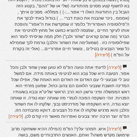
בא לחשוף קטע מסוים מהתודעה (שלי או של "ההם", בקטע הזה
הגבול בין התודעות האלו די אפור...;-) ) ממללא- מסכים איתך ,
(אמממ , ניכר שהבנת את כוונת דברי ... ) בגדול באתי לבקר את
ה"פילוסופיה האפרורית" כלומר זו שמקדשת את ה"אפור" והופכת
אותו לעיקר החיים , שמנסה להוציא כמעט אל מחוץ ללגיטימי את
הברור (מה שהם קוראים "שחור ולבן") חלק ממה שניסיתי לומר הוא
שפילוסופיה כזו . (שמעלימה את השחור והלבן) גורמת לכך שממילא
כל שאר הצבעים בטילים , ונשאר חיים אפרוריים... (אולי זה בקורת
על הפ"מ )
[ליצירה]
[ליצירה]
לדעתי אתה טועה הפ"מ לא טוען שאין שחור ולבן והכל
אפור. הטענה היא שכל צבע הוא לגיטימי באותה מידה. אם למשל
טוב לי וצבעוני לי עם האדום אז האדום הוא האמת שלי, אפילו שכל
המדינה חושבת שצבעי הלאום הם צהוב-כחול, שמעון מזרחי הוא
ראש הממשלה ופיני גרשון הוא הרב הראשי שליט"א ובבא בשעותיו
הפנויות. זוהי השקפה הפוכה לגמרי מזו שאתה יוצא נגדה. זו שאתה
יוצא נגדה, היא השקפתו של מודרניסט נבוך, שלקחו לו את השחור
והלבן והוא מרגיש שלקחו לו את כל הצבעים. דווקא מהבחינה הזו,
הפ"מ יוצר הרבה יותר צבעים ואפרויות מאשר היו קודם לכן.
[ליצירה]
[ליצירה]
איש, תמהני עליך! הפ"מ (המילה ההיא ששחוקה מרוב
שימוש) מקדש משהו? ואתם, האנשים התרבותיים משם, בושה