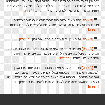
כבר אין לך כל כך בחירה לבחור שלא להיות עבד. ואולי, כיוון שאבותינו
כבר בחרו עבורנו להיות עבדים, אולי לנו כבר לא נותר אלא לרצוע את
אוזנינו מתוך הכרה שאין לנו הרבה ברירה. אולי..
[ליצירה]
[ליצירה]
יפה מאוד, ביום כזה אחרי הפיגוע בגבעה צרפתית
מנחם לקרוא שיר שכזה, ולדעת שה' איתנו,ולהרשות לעצמנו לבכות....
[ליצירה]
[ליצירה]
זה מצויין. ב"ה מדהים כמה שזה נכון.
[ליצירה]
[ליצירה]
מסכים איתך שהשימוש גם בשבבים וגם בשברים , לא
הכי טוב ... אבל בינתים אין לי אלטרנטיבה ..... אם יש לך רעיון ,
אבדוק אותו . תודה .
[ליצירה]
[ליצירה]
את זה אהבתי מאוד. אהבתי הרבה יותר מהראשון
למעשה. משום מה התעטפות בטלית נחשבת משהו מאציל כבוד
ומרומם רוחנית... למרות שזה בעצם בד מחמם ולכאורה מגביל.... יש
כל מיני תחושות שזה יכול לעורר. היטבת לתאר את תחושתך. סו.
[ליצירה]