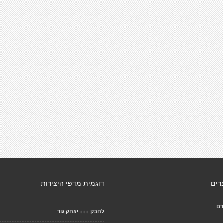
רים
דוגמית מדפי היצירות
רם
>>>
לחבק
יצחק גור