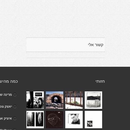
קשור אלי
חזותי
כמה מהיוצ
מרינה ש
יאצק גוט
איציק ארז