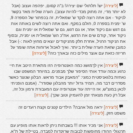
[ליצירה]
יש! תלתולי שם יצירה! ב"ה קסום, יפהפה ועצוב (אבל
לא יותר מדי, זה מתוק מכדי להיות עצוב). הערה שולית מאד בקשר
לניקוד - אם אתה רוצה לנקד ש' שמאלית, זה בכפתור של הספרה 9,
ש' ימנית בספרה 0, חולם במקף. ואם אתה רוצה לשים באותה אות
גם דגש וגם ניקוד אחר, או גם דגש, גם ש' שמאלית או ימנית וגם
ניקוד אחר, קודם שים את הדגש, אח"כ הש' שמאלית או ימנית, ובסוף
את הניקוד הרגיל, אחרת חלק מהניקודים יוצאים מחוץ לאות :-) אבל
כמובן שזאת הערה שולית ביותר. ואיך לאכול ארוחות אתה שומר על
חריזה כזאת עם אוצר מילים כזה ובאורך כזה?
[ליצירה]
[ליצירה]
אין לךמושג כמה האנטרופיה הזו מתארת היטב את חיי
כרגע וכמה עודד אותי הסיפור שלך מבפנים. במיוחד המשפט שבו
נאחזת בלגאניסטית כמוני: "המאבק אבוד מראש. הבלגן שנוצר כאשר
מסדרים דבר מה, תמיד גדול יותר מהבלגן שסודר". (אמנם הופניתי
לכאן במוצ"ש, אז הייתה עוד אנטרופיה עם המעבורת ורמון וכל זה,
אבל רק כעת מצאתי זמן להעמיק וטוב שכך).
[ליצירה]
[ליצירה]
יראה מול אהבה? הילדים קטנים וקצת רועדים זה
משפט חזק.
[ליצירה]
[ליצירה]
אני מכיר אותו !!! בשבתות ניתן לראות אותו מופיע עם
תרנגולי ההודו מחופשות לבובות שרוקדות למבדה, בטיילת של ת"א,