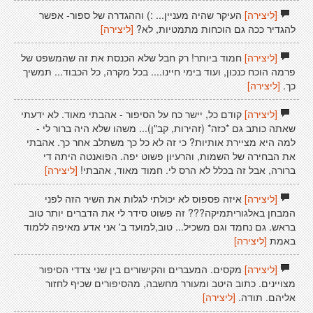
[ליצירה]
העיקר שהיה מעניין... :) וההגדרה של ספור- אפשר
להגדיר ככה גם הוכחות מתמטיות, לא?
[ליצירה]
[ליצירה]
חמוד ביותר! רק חבל שלא הכנסת את זה שהמשפט של
פרמה הוכח כנכון, ועוד בימי חיינו.... בכל מקרה, כל הכבוד... תמשיך
כך.
[ליצירה]
[ליצירה]
קודם כל, יישר כח על הסיפור - אהבתי מאוד. לא ידעתי
שאתה כותב גם *כזה* (זהירות, קב"ן)... משהו שלא היה ברור לי -
למה היא מציירת אותיות? כי זה לא כל כך משתלב אחר כך. אהבתי
את הבחירה של השמות, והרעיון פשוט יפה. הפואנטה היתה די
ברורה, אבל זה בכלל לא הרס לי. חמוד מאוד, אהבתי!
[ליצירה]
[ליצירה]
איזה פספוס לא יכולתי לגלות את השיר הזה לפני
המבחן באלגוריתמיקה??? זה פשוט סידר לי את הדברים יותר טוב
בראש. גם נחמד וגם משכיל... טוב,למועד ב' אני אדע מאיפה ללמוד
באמת
[ליצירה]
[ליצירה]
מקסים. המעברים והקישורים בין שני צדדי הסיפור
מצויינים. כתוב היטב ומעורר מחשבה, מהסיפורים שכיף לחזור
אליהם. תודה.
[ליצירה]