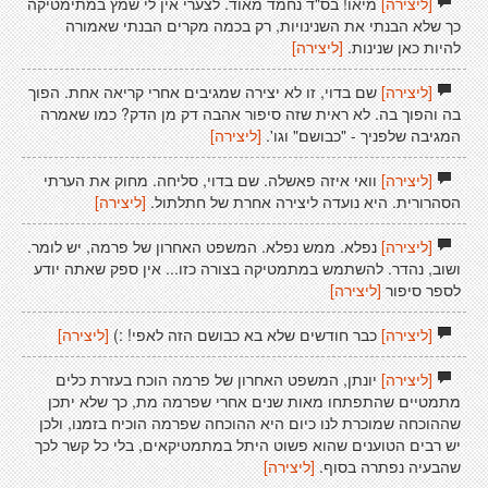
[ליצירה]
מיאו! בס"ד נחמד מאוד. לצערי אין לי שמץ במתימטיקה
כך שלא הבנתי את השנינויות, רק בכמה מקרים הבנתי שאמורה
להיות כאן שנינות.
[ליצירה]
[ליצירה]
שם בדוי, זו לא יצירה שמגיבים אחרי קריאה אחת. הפוך
בה והפוך בה. לא ראית שזה סיפור אהבה דק מן הדק? כמו שאמרה
המגיבה שלפניך - "כבושם" וגו'.
[ליצירה]
[ליצירה]
וואי איזה פאשלה. שם בדוי, סליחה. מחוק את הערתי
הסהרורית. היא נועדה ליצירה אחרת של חתלתול.
[ליצירה]
[ליצירה]
נפלא. ממש נפלא. המשפט האחרון של פרמה, יש לומר.
ושוב, נהדר. להשתמש במתמטיקה בצורה כזו... אין ספק שאתה יודע
לספר סיפור
[ליצירה]
[ליצירה]
כבר חודשים שלא בא כבושם הזה לאפי! :)
[ליצירה]
[ליצירה]
יונתן, המשפט האחרון של פרמה הוכח בעזרת כלים
מתמטיים שהתפתחו מאות שנים אחרי שפרמה מת, כך שלא יתכן
שההוכחה שמוכרת לנו כיום היא ההוכחה שפרמה הוכיח בזמנו, ולכן
יש רבים הטוענים שהוא פשוט היתל במתמטיקאים, בלי כל קשר לכך
שהבעיה נפתרה בסוף.
[ליצירה]