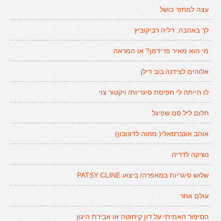
עצה למחזר כושל
לך באהבה, דליה רביקוביץ
מי הוא מאיר פרידמן? או המראה
אלוהים לצידנו/ בוב דילן
לו הייתה לי חפיסת סיגריות/ ויקטור צוי
חלום ליל סם שפיגל
אוהב אונברסאלי( מחוה לדונובון)
נשיקה לדריה
שלוש סיגריות במאפרה/ ביצוע PATSY CLINE
עולם אחר
הסיפור האמיתי על דון קיחוטה או אבירת היגון