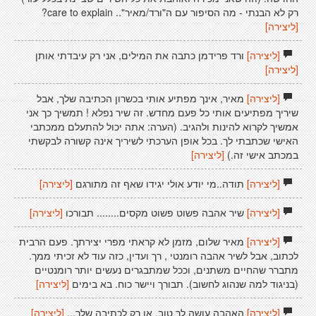
רק לא הבנתי - מה הסיפור עם ה"ורד/מאיר".. care to explain?
[ליצירה]
[ליצירה]
ורד פרידמן כתבה את המילים, אני רק עיבדתי אותן
[ליצירה]
[ליצירה]
מאיר, אינך מפתיע אותי בכשרון הכתיבה שלך, אבל
שיריך מפתיעים אותי כל פעם מחדש. זה שיר נפלא ! תמשיך כך אני
אמשיך לקרוא להינות ולהגיב. (הערה: אתה יכול להתעלם ממכתבי
האישי שכתבתי לך. בכל אופן הערכתי לשיריך אינה קשורה לבקשתי
במכתב אישי זה.)
[ליצירה]
[ליצירה]
תודה..מי יודע אולי יגידו שאף זה מתורגם
[ליצירה]
[ליצירה]
שיר אהבה פשוט פשוט מקסים........ תבורכו
[ליצירה]
[ליצירה]
מאיר שלום, מזמן לא קראתי מפרי יצירתך. פעם הרבית
לכתוב, אבל לשיר אהבה רומנטי , רך ועדין, כזה עוד לא זכיתי ממך.
מתברר שהחיים משתנים, וככל שמתבגרים נעשים יותר רומנטיים
(בניגוד למה שנהוג לחשוב). תבורך ויישר כוח. בא בימים
[ליצירה]
[ליצירה]
האהבה עושה לך טוב. או רק לכתיבה שלך...
[ליצירה]