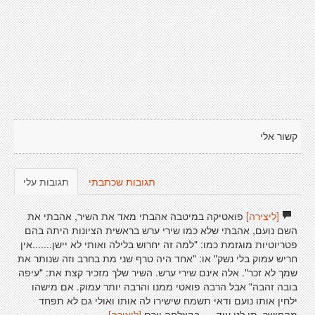
קשור אלי
תגובות שכתבתי
תגובות עלי
[ליצירה]
פואטיקה במיטבה אהבתי מאד את השיר, אהבתי את
השם נועם, אהבתי שלא כמו שירי ערש בראשית הציונות היתה בהם
פטריוטיות מוגזמת כמו: "למה זה יחרוש בלילה ואותי לא יישן.......אין
חריש עמוק בלי נשק" או: "אחד היה טרף שני מת בחרב וזה שנותר את
שמך לא זכר". אלה אינם שירי ערש. השיר שלך מזכיר קצת את: "עיפה
בובה זהבה" אבל הרבה פואטי ממנו והרבה יותר עמוק. אם מישהו
ילחין אותו נועם ודאי תשמח שישירו לה אותו ואולי גם לא תפחד
מהחושך. תן לנו עוד..... בהצלחה יורם
[ליצירה]