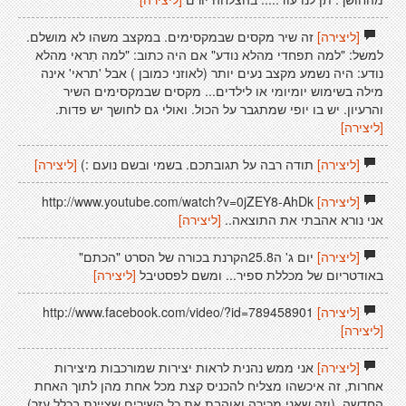
[ליצירה]
זה שיר מקסים שבמקסימים. במקצב משהו לא מושלם.
למשל: "למה תפחדי מהלא נודע" אם היה כתוב: "למה תִראי מהלא
נודע: היה נשמע מקצב נעים יותר (לאוזני כמובן ) אבל 'תראי' אינה
מילה בשימוש יומיומי או לילדים... מקסים שבמקסימים השיר
והרעיון. יש בו יופי שמתגבר על הכול. ואולי גם לחושך יש פדות.
[ליצירה]
[ליצירה]
תודה רבה על תגובתכם. בשמי ובשם נועם :)
[ליצירה]
[ליצירה]
http://www.youtube.com/watch?v=0jZEY8-AhDk
אני נורא אהבתי את התוצאה..
[ליצירה]
[ליצירה]
יום ג' ה25.8הקרנת בכורה של הסרט "הכתם"
באודטריום של מכללת ספיר... ומשם לפסטיבל
[ליצירה]
[ליצירה]
http://www.facebook.com/video/?id=789458901
[ליצירה]
[ליצירה]
אני ממש נהנית לראות יצירות שמורכבות מיצירות
אחרות, זה איכשהו מצליח להכניס קצת מכל אחת מהן לתוך האחת
החדשה. (וזה שאני מכירה ואוהבת את כל השירים שציינת בכלל עזר)