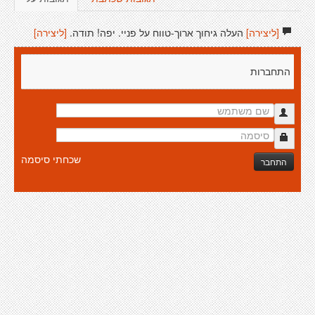
[ליצירה]
העלה גיחוך ארוך-טווח על פניי. יפה! תודה.
[ליצירה]
התחברות
שכחתי סיסמה
התחבר