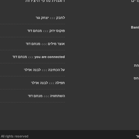
רים
דוגמית מדפי היצירות
>>>
לחבק
יצחק גור
Bamb
>>>
פוקוס ירוק
מנחם דוד
>>>
אוצר מילים
מנחם דוד
>>>
you are connected
מנחם דוד
חת
>>>
על הכתיבה
לבנה אדלר
חס
>>>
תפילה
לבנה אדלר
>>>
השתחוויה
מנחם דוד
ccolo Theme. All rights reserved
ר