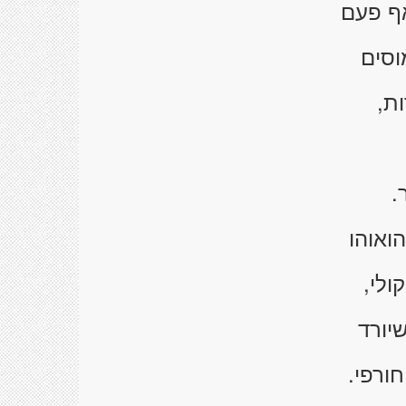
ף פעם
וסים
ות,
.
הואוהו
ולי,
יורד
חורפי.