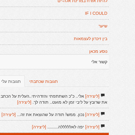
להיות אזרח במדינת אלה-ים
IF I COULD
שיער
בין זיכרון לעצמאות
נוסע מכאן
קשור אלי
תגובות שכתבתי
תגובות עלי
[ליצירה]
אלי.. כ"כ השתתפתי והזדהיתי..העלית על הכתב
את שרובץ על ליבי זמן לא מועט.. תודה לך.
[ליצירה]
[ליצירה]
נכון. ממש! תודה על שהוצאת את זה...
[ליצירה]
[ליצירה]
יפה לאלללללה.........
[ליצירה]