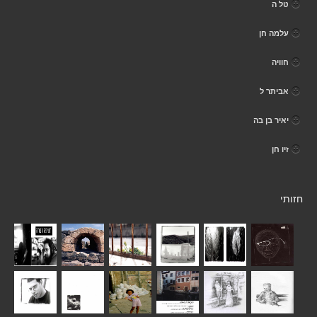
טל ה
עלמה חן
חוויה
אביתר ל
יאיר בן בה
זיו חן
חזותי