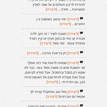
להודות לריבון העולמים על שובי לארץ
המציאות... תודה...
[ליצירה]
[ליצירה]
יפה וכואב כשושנה בין
החוכים...
[ליצירה]
[ליצירה]
תגובה לשיר / זה הקו ילדה
אבודה קו החיים בזמן חורף או קיץ תמיד
מתחיל ונגמר. יפה מאד
[ליצירה]
[ליצירה]
רק בריאות והרבה...
[ליצירה]
[ליצירה]
שמחה לראות שיר כזה אצלך.
אני חושבת שיש בו משהו מאד בוגר. כבר לא
שקוע רק בסבל ובתסכול, אבל מודע לקיומם,
ובכל זאת מצליח להתרומם אל האופטימיות.
(וכן, גם הזדהיתי..)
[ליצירה]
[ליצירה]
מזל טוב מתוקה!! קניתי לך
אקואריום עם דגים!
[ליצירה]
[ליצירה]
אהבתי. הרעיון (אם הבנתיו)