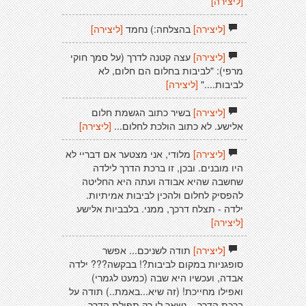
[ליצירה]
[ליצירה]
בהצלחה:) נחמד
[ליצירה]
[ליצירה]
עצה קטנה לדרך (על סמך חוקי
מרפי): "לביבות בחלום הם חלום, לא
לביבות...."
[ליצירה]
[ליצירה]
בשיר כתוב הגשמת חלום
אלישע. לא כתוב הולכת לחלום...
[ליצירה]
[ליצירה]
מלודי, אני מצטער אם דבריי לא
היו מובנים. ובכן, זו ברכת הדרך לילדה
שחשבה שהיא אבודה ועתה היא החליטה
להפסיק לחלום ולהכין לביבות אמיתיות.
ילדה - תצלח דרכך, ממני. בלבביות אלישע
[ליצירה]
[ליצירה]
תודה לשניכם... אפשר
סופגניות במקום לביבות?! בבקשה??? ילדה
אבדה, ועכשיו היא שבה (כמעט לגמרי)
ואפילו מחייכת! (זה שיא...באמת..) תודה על
ברכת הדרך... נשאר לי רק תפילת הדרך...