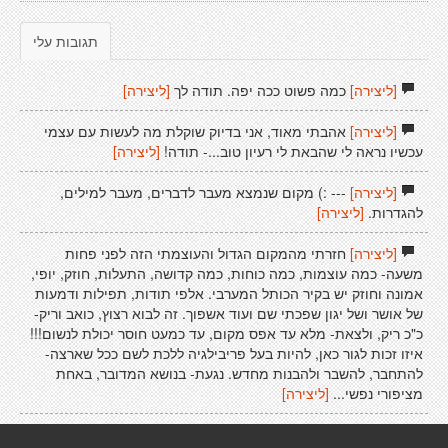
תגובות עלי
[ליצירה]
כמה פשוט ככה יפה. תודה לך
[ליצירה]
[ליצירה]
אהבתי מאוד, אני בדיוק שוקלת מה לעשות עם עצמי
עכשיו נראה לי שהבאת לי רעיון טוב...- תודה!
[ליצירה]
[ליצירה]
--- :) מקום שנמצא מעבר לדברים, מעבר למילים,
להגדרות.
[ליצירה]
[ליצירה]
חזרתי מהמקום הגדול והעוצמתי הזה לפני פחות
משעה- כמה עוצמות, כמה כוחות, כמה קדושה, התעלות, חוזק, יופי,
אמונה וחוזק יש בקיר הכותל המערבי. אלפי תודות, תפילות ודמעות
של אושר ושל יגון שפכתי שם ועוד אשפוך. זה לבוא רצוץ, כואב וריק-
כ"כ ריק, ולצאת- מלא עד אפס מקום, עד כמעט חוסר יכולת לנשום!!!
איזו זכות לגור כאן, להיות בעל פריבילגיה ללכת לשם ככל שארצה-
להתחבר, להשבר ולהבנות מחדש. נגעת- בנושא המדובר, באחת
מציפורי נפשי...
[ליצירה]