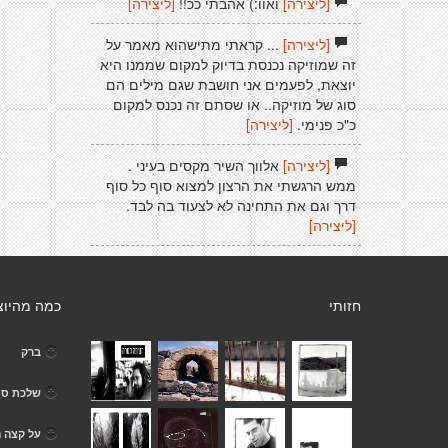
[ליצירה]
ואוו:) אהבתי ככ!!
[ליצירה]
[ליצירה]
... קראתי מתישהוא מאמר על
זה שמוזיקה נכנסת בדיוק למקום שממנו היא
יוצאת, לפעמים אני חושבת שגם מילים הם
סוג של מוזיקה.. או שסתם זה נכנס למקום
כ"כ פנימי.
[ליצירה]
[ליצירה]
אלווך השיר מקסים בעיני .
ממש הרגשתי את הרצון למצוא סוף כל סוף
דרך וגם את התחינה לא לצעוד בה לבד.
[ליצירה]
חזותי
כמה מהיוצ
ברק
שלכת סת
על קצה ה