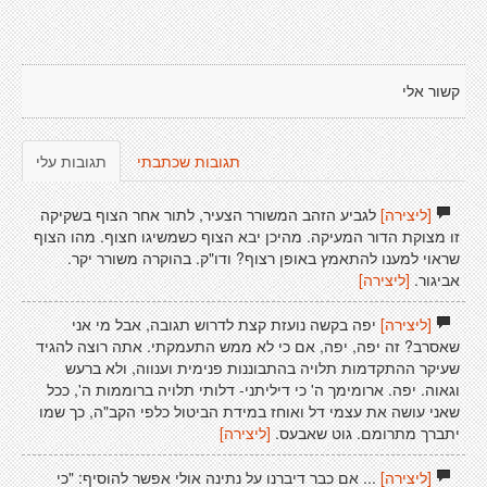
קשור אלי
תגובות שכתבתי
תגובות עלי
[ליצירה]
לגביע הזהב המשורר הצעיר, לתור אחר הצוף בשקיקה
זו מצוקת הדור המעיקה. מהיכן יבא הצוף כשמשיגו חצוף. מהו הצוף
שראוי למענו להתאמץ באופן רצוף? ודו"ק. בהוקרה משורר יקר.
אביגור.
[ליצירה]
[ליצירה]
יפה בקשה נועזת קצת לדרוש תגובה, אבל מי אני
שאסרב? זה יפה, יפה, אם כי לא ממש התעמקתי. אתה רוצה להגיד
שעיקר ההתקדמות תלויה בהתבוננות פנימית וענווה, ולא ברעש
וגאוה. יפה. ארומימך ה' כי דיליתני- דלותי תלויה ברוממות ה', ככל
שאני עושה את עצמי דל ואוחז במידת הביטול כלפי הקב"ה, כך שמו
יתברך מתרומם. גוט שאבעס.
[ליצירה]
[ליצירה]
... אם כבר דיברנו על נתינה אולי אפשר להוסיף: "כי