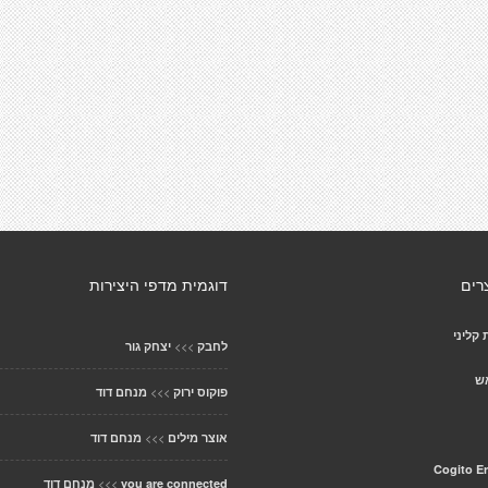
רים
דוגמית מדפי היצירות
 קליני
>>>
לחבק
יצחק גור
ש
>>>
פוקוס ירוק
מנחם דוד
>>>
אוצר מילים
מנחם דוד
Cogito E
>>>
you are connected
מנחם דוד