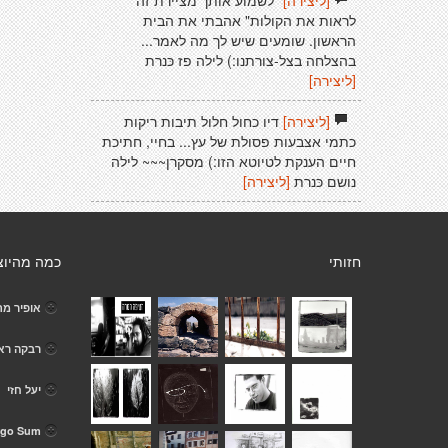
[ליצירה]
"לשמוע אותך מציירת זה
לראות את הקולות" אהבתי את הבית
הראשון. שומעים שיש לך מה לאמר...
בהצלחה בצל-צורתנו:) לילה פז כּנרת
[ליצירה]
[ליצירה]
דיו כחול חלול תיבות ריקות
כתמי אצבעות פסולת של עץ... בחיי, חתיכת
חיים הענקת לטיוטא הזו:) מסקרן~~~ לילה
נושם כּנרת
[ליצירה]
חזותי
כמה מהיוצ
אופיר מת
רבקה רא
יעל חזי
rgo Sum