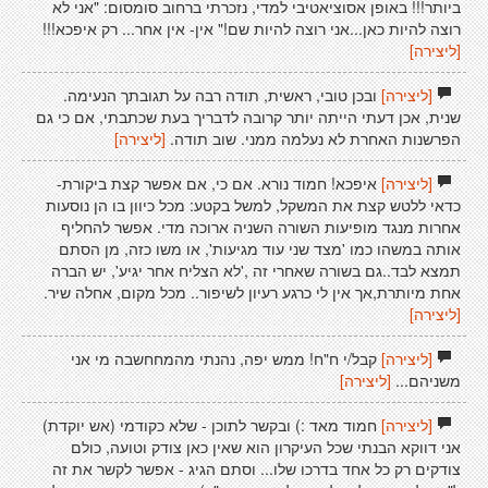
ביותר!!! באופן אסוציאטיבי למדי, נזכרתי ברחוב סומסום: "אני לא
רוצה להיות כאן...אני רוצה להיות שם!" אין- אין אחר... רק איפכא!!!
[ליצירה]
[ליצירה]
ובכן טובי, ראשית, תודה רבה על תגובתך הנעימה.
שנית, אכן דעתי הייתה יותר קרובה לדבריך בעת שכתבתי, אם כי גם
הפרשנות האחרת לא נעלמה ממני. שוב תודה.
[ליצירה]
[ליצירה]
איפכא! חמוד נורא. אם כי, אם אפשר קצת ביקורת-
כדאי ללטש קצת את המשקל, למשל בקטע: מכל כיוון בו הן נוסעות
אחרות מנגד מופיעות השורה השניה ארוכה מדי. אפשר להחליף
אותה במשהו כמו 'מצד שני עוד מגיעות', או משו כזה, מן הסתם
תמצא לבד..גם בשורה שאחרי זה ,'לא הצליח אחר יגיע', יש הברה
אחת מיותרת,אך אין לי כרגע רעיון לשיפור.. מכל מקום, אחלה שיר.
[ליצירה]
[ליצירה]
קבל/י ח"ח! ממש יפה, נהנתי מהמחחשבה מי אני
משניהם...
[ליצירה]
[ליצירה]
חמוד מאד :) ובקשר לתוכן - שלא כקודמי (אש יוקדת)
אני דווקא הבנתי שכל העיקרון הוא שאין כאן צודק וטועה, כולם
צודקים רק כל אחד בדרכו שלו... וסתם הגיג - אפשר לקשר את זה