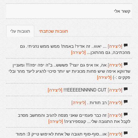
קשור אלי
תגובות שכתבתי
תגובות עלי
[ליצירה]
... יאוווּ.. זה אדיר! באמת! ממש ממש נהניתי. גם
מהכתיבה, גם מהתוכן...
[ליצירה]
[ליצירה]
אה, אז איפ גם יוצר? פששש.. ב"ה יפה יפה!!! ומעניין
שדווקא איפה שיש פחות מכוניות יש יותר סיכוי להגיע ליעד מהר ובלי
פקקים :-)
[ליצירה]
[ליצירה]
EEEEENNNND CUT!!!
[ליצירה]
[ליצירה]
רב תודות .
[ליצירה]
[ליצירה]
זה כבר פעמיים שאני מנסה להגיב והמחשב מסרב
לקבל את התגובה שלי... קונספירציה!
[ליצירה]
[ליצירה]
או...סוף-סוף תגובה של אחת לאיפוש טייק 3: חמוד