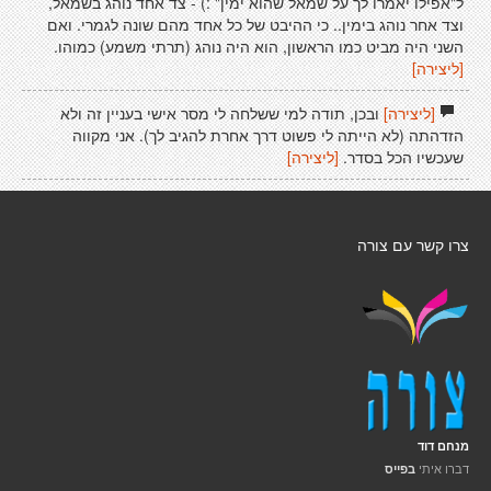
ל"אפילו יאמרו לך על שמאל שהוא ימין" :) - צד אחד נוהג בשמאל,
וצד אחר נוהג בימין.. כי ההיבט של כל אחד מהם שונה לגמרי. ואם
השני היה מביט כמו הראשון, הוא היה נוהג (תרתי משמע) כמוהו.
[ליצירה]
[ליצירה]
ובכן, תודה למי ששלחה לי מסר אישי בעניין זה ולא
הזדהתה (לא הייתה לי פשוט דרך אחרת להגיב לך). אני מקווה
שעכשיו הכל בסדר.
[ליצירה]
צרו קשר עם צורה
מנחם דוד
דברו איתי
בפייס