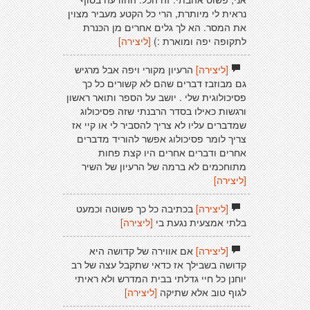
נראית לי מיותרת, הרי כל הקטע מעביר מצוין
את המסר. הא לך גלים אחרים מן הכּנרת
לתקופה יפה ומוארת :)
[ליצירה]
[ליצירה]
הרעיון מקורי ויפה אבל מרגיש
גם מבוזבז דברים שהם לא קשורים כל כך
פסיכולוגית שלי . יושב על הספר ותואר ראשון
ורגשות כאילו בסדר הרבנתי שזה פסיכולוג
שמדברים עליו לא צריך להסביר לי או קיי אז
צריך לומר פסיכולוג אפשר להוריד מדברים
אחרים ודברים אחרים היו קצת פחות
מתוחכמים לא ברמה של הרעיון של השיר
[ליצירה]
[ליצירה]
בכתיבה כל כך פשוטה וכמעט
בלתי אמצעית נגעת בי
[ליצירה]
[ליצירה]
אם אווירה של קדושה היא
קדושה בשבילך אז כדאי שתקבל עצה של רב
יוחנן כל חיי גדלתי בבית המדרש ולא ראיתי
לגוף טוב אלא שתיקה
[ליצירה]