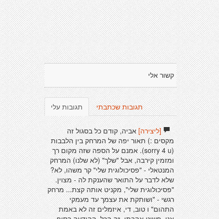
קשור אלי
תגובות שכתבתי
תגובות עלי
[ליצירה]
אביה, קודם כל בסגול זה
מקסים :) תאור יפה של המרחק בין הלבבות
(sorry 4 u). אמנם על הספה שזה מקום רך
ומזמין קירבה, אבל "שלך" (לא שלנו) המרחק
המנטאלי - "פסיכולוגית שלי" קר משהו, לא?
שלא לדבר על התואר שהענקת לה - מצוין.
"פסיכולוגית שלי", מקניט אותה קצת... מרחק
רגשי - "ושותקת את עצמך עד מעמקי
התהום" ו טוב, די, איזמלים זה לא באמת
אני, פשוט אהבתי. זה הכל. ההודעה בסוף