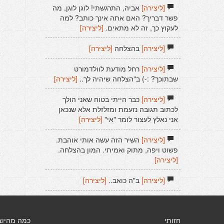
[ליצירה]
אביה, התרגשתי! לוגן לוגן, מה
פשר דבריך? האם אתה אינך כותב? למה
לעקוץ כך, זה לא מתאים.
[ליצירה]
[ליצירה]
בהצלחה
[ליצירה]
[ליצירה]
רחל מודעת לוולדמורט
שבתוכך? :-) ב"הצלחה שיהיה לך..
[ליצירה]
[ליצירה]
כבר הייתי בטוח שאני הולך
לכתוב תגובה נזעמת ומזלזלת אלא שנכאן
אני נאלץ לעצור לומר "אי"
[ליצירה]
[ליצירה]
השיר הזה עשה אותי אוהבת.
פשוט ויפה, מתוק ואמיתי. המון בהצלחה.
[ליצירה]
[ליצירה]
ב"ה כואב..
[ליצירה]
חזותי
כמה מהיוצ