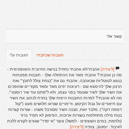
קשור אלי
תגובות שכתבתי
תגובות עלי
[ליצירה]
אהבתי/לא אהבתי נתחיל בגישה החיובית והאופטימית -
מה כן אהבתי? אהבתי מאד את ההתחלה שלך - תובנות מפוכחות
בנוגע לטוטליות שבאהבה. אהבתי גם את "בנחת צולל לתוכך" ואת
הרצון שלך להימצא שם - רעיונות יפים מאד ומאד מקוריים שהופכים
את השיר שלך לשיר שעומד בפני עצמו, ולא ל"סתם עוד שיר רומנטי".
מה לא אהבתי? למרות התובנות היפות שלך בחרת לכתוב את השיר
עם תיאורים על גבול הקיטש, ודימויים שנראו תלושים מעט ("קול
דממה דקה"). מלבד זאת, מבנה השיר מסורבל משהו - שורות קצרות
בנות מילה מתחלפות בשורות ארוכות, הפיסוק לא תמיד ברור
(נלחמת, במים השוצפים - למשל) ונוצר "אי סדר" שגורם לקורא ללכת
לאיבוד. יומטוב, צופיה
[ליצירה]