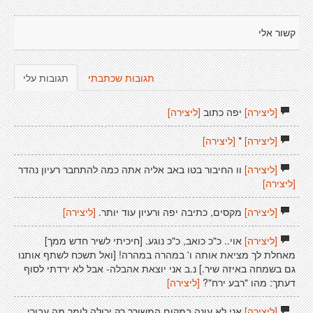
קשור אלי
תגובות שכתבתי
תגובות עלי
[ליצירה]
יפה כתוב
[ליצירה]
[ליצירה]
*
[ליצירה]
[ליצירה]
וו החיבור בטו באב אליה אתה כמה להתחבר רעיון נהדר
[ליצירה]
[ליצירה]
מקסים, כתיבה יפה ורעיון עוד יותר.
[ליצירה]
[ליצירה]
אוי.. כ"כ כואב, כ"כ נוגע. [חיכיתי לשיר חדש ממך]
מאחלת לך מציאת אותה ו' במהרה במהרה! [ואל תשכח לשתף אותנו
גם בשמחה באיזה שיר.] נ.ב אני יוצאת אהבלה- אבל לא ירדתי לסוף
דעתך: מהו "רבע ירח"?
[ליצירה]
[ליצירה]
אני לא עונה במקום המשורר רק יכולה לומר מה עבורי