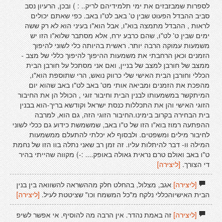
לספרות שמבזבזים את ימי תלמידיהם לריק.. : ) ובכן, הרעיון נסב
סביב ההבדל הפעוט שבין ט' באב לט"ו באב. כפי שאתם יכולים
לראות , ההבדל מתמצה בוא"ו, אבל הוא"ו בעיני הוא לא רק ששה
ימים שבין ט' לט"ו, שהם כרבע ירח, אלא מסתבר שלוא"ו הזו יש
משמעות עמוקה הרבה יותר. ראשית בהיותה כלי לשוני להיפוך
הזמנים וכאן הרחבתי את משמעות ההיפוך להיפוך כללי של מצב -
ממצב של חורבן למצב של בניין, ואם אני מסתכל על חורבן הבית
הכללי וחורבן הבית האישי שלי כרווק נואש, הרי שתוספת הוא"ו,
מהפכת את הזמנים ומביאה אותי מט' באב לט"ו באב שהוא יום
המיתקשר במשמעותו לבנין הבית וחיבור זוגי , הכולל הן את החיבור
הזוגי האישי והן את התכללות כנסת ישראל וקודשא בריך-הוא בבנין
בית הבחירה בקרוב בימינו.החיבור הזוגי הזה, גם הוא, למרבה
ההפתעה רמוז בוא"ו הזו של ט"ו באב, שמשמשת כידוע גם ככלי לשוני
לחיבור מילים ומשפטים. ולבסוף לא יכלתי להתעלם ממשמעות
המילה וו- דבר להיתלות עליו. זה זמן רב שאני נתלה בוו הזו של נחמת
ט"ו באב ואולם טרם נראית גאולה באופק.... :-) מקווה שהייתי בהיר
די הצורך.
[ליצירה]
[ליצירה]
אגב, מצלול, בהחלט חלק מההשראה להשוואה בין בנין
הבית האישיוהכללי נלקח מ"כל המשמח וכו" שציטטת לעיל.
[ליצירה]
[ליצירה]
זה באמת נהדר. אין הרבה מה להוסיף. אי אפשר לשיפ