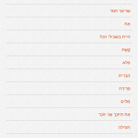
שריונר חסר
אַת
היית בשבילי הכל
קֶשֶת
פלא
הַבְּרִית
פְּרֵידָה
מִלִּים
אֶת חִיּוּכֵך אֲנִי זוֹכֵר
תפילה