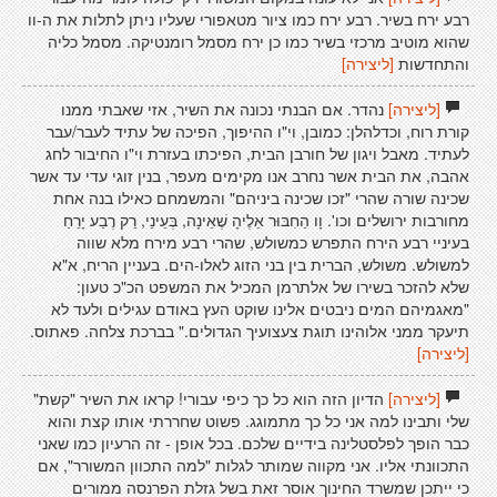
רבע ירח בשיר. רבע ירח כמו ציור מטאפורי שעליו ניתן לתלות את ה-וו
שהוא מוטיב מרכזי בשיר כמו כן ירח מסמל רומנטיקה. מסמל כליה
והתחדשות
[ליצירה]
[ליצירה]
נהדר. אם הבנתי נכונה את השיר, אזי שאבתי ממנו
קורת רוח, וכדלהלן: כמובן, וי"ו ההיפוך, הפיכה של עתיד לעבר/עבר
לעתיד. מאבל ויגון של חורבן הבית, הפיכתו בעזרת וי"ו החיבור לחג
אהבה, את הבית אשר נחרב אנו מקימים מעפר, בנין זוגי עדי עד אשר
שכינה שורה שהרי "זכו שכינה ביניהם" והמשמחם כאילו בנה אחת
מחורבות ירושלים וכו'. וָו הַחִבּוּר אֵלֶיהָ שֶׁאֵינָה, בְּעֵינַי, רַק רֶבַע יָרֵחַ
בעיניי רבע הירח התפרש כמשולש, שהרי רבע מירח מלא שווה
למשולש. משולש, הברית בין בני הזוג לאלו-הים. בעניין הריח, א"א
שלא להזכר בשירו של אלתרמן המכיל את המשפט הכ"כ טעון:
"מאגמיהם המים ניבטים אלינו שוקט העץ באודם עגילים ולעד לא
תיעקר ממני אלוהינו תוגת צעצועיך הגדולים." בברכת צלחה. פאתוס.
[ליצירה]
[ליצירה]
הדיון הזה הוא כל כך כיפי עבורי! קראו את השיר "קשת"
שלי ותבינו למה אני כל כך מתמוגג. פשוט שחררתי אותו קצת והוא
כבר הופך לפלסטלינה בידיים שלכם. בכל אופן - זה הרעיון כמו שאני
התכוונתי אליו. אני מקווה שמותר לגלות "למה התכוון המשורר", אם
כי ייתכן שמשרד החינוך אוסר זאת בשל גזלת הפרנסה ממורים