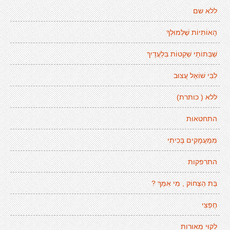
ללא שם
הָאוֹתִיוֹת שֶׁלְּמוּלְךָ
שַׁבְּתוֹתָי שְׁקֵטוֹת בִּלְעֲדָיִךְ
לִבִּי שׁוֹאֶל עֲצוּב
ללא ( כותרת)
התחטאות
מִמַּעֲמָקִים בָּכִיתִי
התרפקות
בַּת הַצְּחוֹק , מִי אִמֵּךְ ?
חֶפְצִי
לְקוּי מְאורות