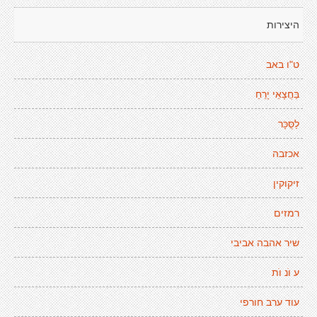
היצירות
ט"ו באב
בַּחֲצָאֵי יָרֵחַ
לַסֻּכָּר
אכזבה
זיקוקין
רמזים
שיר אהבה אביבי
ע וׁנ וׁת
עוד ערב חורפי