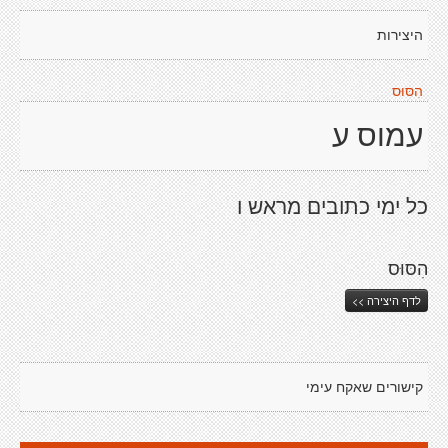
היצירות
הִסּוּס
עמוס ע
כל ימי כתובים מראש ו
הִסּוּס
לדף היצירה >>
קישורים שאקח עימי