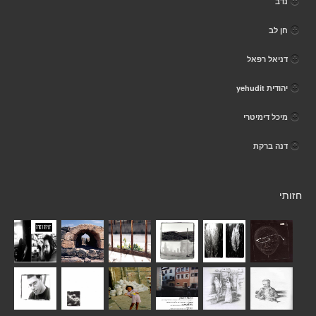
נדב
חן לב
דניאל רפאל
יהודית yehudit
מיכל דימיטרי
דנה ברקת
חזותי