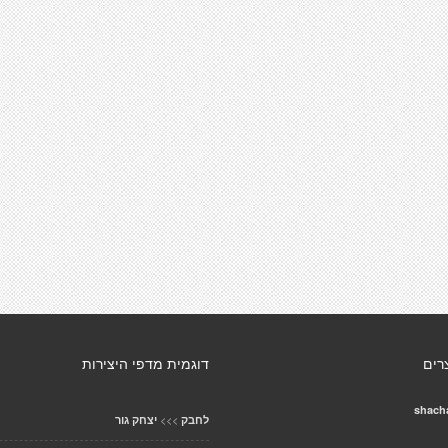
רים
דוגמית מדפי היצירות
shach
>>>
לחבק
יצחק גור