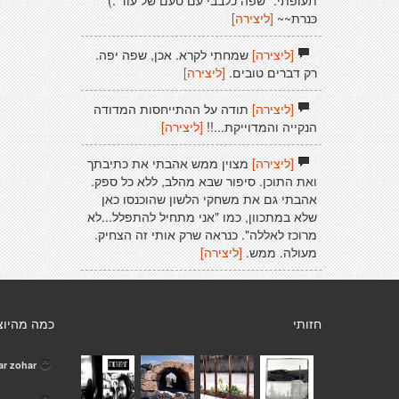
תעופתי." שפה כלבבי עם טעם של עוד :)
כּנרת~~
[ליצירה]
[ליצירה]
שמחתי לקרא. אכן, שפה יפה.
רק דברים טובים.
[ליצירה]
[ליצירה]
תודה על ההתייחסות המדודה
הנקייה והמדוייקת...!!
[ליצירה]
[ליצירה]
מצוין ממש אהבתי את כתיבתך
ואת התוכן. סיפור שבא מהלב, ללא כל ספק.
אהבתי גם את משחקי הלשון שהוכנסו כאן
שלא במתכוון, כמו "אני מתחיל להתפלל...לא
מרוכז לאללה". כנראה שרק אותי זה הצחיק.
מעולה. ממש.
[ליצירה]
חזותי
כמה מהיוצ
ar zohar