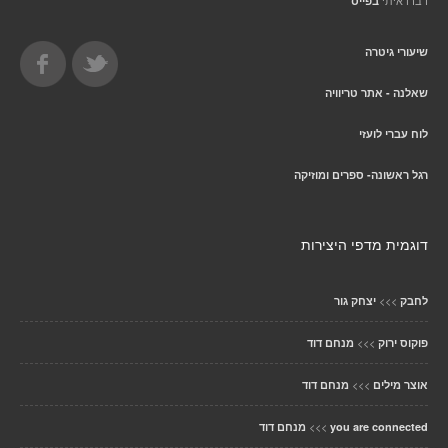
דברו איתי
בפייס
שיעורי גיטרה
שאלנה - אתר טריוויה
לוח עברי לועזי
רגל ראשונה- ספרים ומוזיקה
דוגמית מדפי היצירות
>>>
לחבק
יצחק גור
>>>
פוקוס ירוק
מנחם דוד
>>>
אוצר מילים
מנחם דוד
>>>
you are connected
מנחם דוד