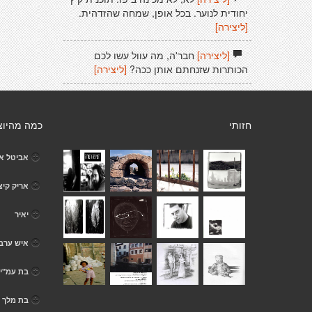
יחודית לנוער. בכל אופן, שמחה שהזדהית.
[ליצירה]
[ליצירה]
חבר'ה, מה עוול עשו לכם
הכותרות שזנחתם אותן ככה?
[ליצירה]
חזותי
כמה מהיוצ
אביטל א
אריק קיצ
יאיר
איש ערב
בת עמ"י 
בת מלך ..