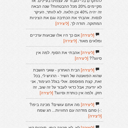
להתקדם בלי לעבוד על עצמינו בעיינים. אז
מקיימים 20% מכל ההבטחות? שנה הבאה
זה יהיה 40% וכן הלאה. לא לוותר, העיקר
לנסות. אהבתי את הכתיבה וגם את הציניות
המתוקה. תודה לך.
[ליצירה]
[ליצירה]
אם כך היו אלו שבועות ערכיים
ומלאים מאוד.
[ליצירה]
[ליצירה]
אהבתי את הסוף. למה אין
סיווג??
[ליצירה]
[ליצירה]
הבית האחרון - שאני חושבת
שהוא הפואנטה של השיר - הרגיש לי, בכל
זאת, קצת מפוספס. אולי בגלל העימוד, אני
לא יודעת; אבל כדאי לעבור על זה שוב, זה
חזק. ולמה אין כותרת וסיווג?
[ליצירה]
[ליצירה]
מה אתם עושים? מכינה ביפו?
:-) סתם מזדהה עם החוויות... חג שמח
[ליצירה]
[ליצירה]
לא, לא מכינה ביפו. תוכנית קיץ