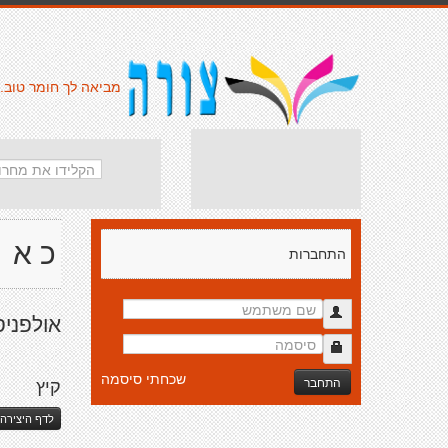
מביאה לך חומר טוב.
כ א
התחברות
אולפניס
שכחתי סיסמה
התחבר
קיץ
לדף היצירה 