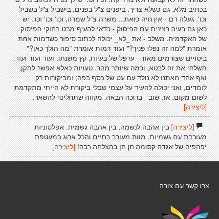
בכתיב מלא, גם כשלא צריך. ביפנים צ"ל בפנים, בישביל צ"ל בשביל
וכו'. געלה דם - אין חיה כזאת... משרה צ"ל שמרה, וכו' וכו' וכו'. יש
כאן גם בעיה רצינית עם הפיסוק - כדאי להעיף מבט בחוקי הפיסוק
של האקדמיה. משלב - את _לא_ יכולה לכתוב סיפור כשדמות אחת
אומרת "למה זה נפלו פניך?" ועוד דמות אומרת "מה הולך כאן?"
ביטויים שצורמים מאוד - ערפל של בעיות, קץ משנתו, ועוד ועוד ועוד.
תשלחי את זה לבטא, וכמה שיותר מהר. טעויות כאלא אפשר לתקן,
ואף אחד מאתנו לא נולד עם עט של כסף בפה; ומביקורות רק
לומדים, ואני יכולה להעיד על עצמי שבלי ביקורת לא הייתי מתקדמת
לשום מקום. אז, שוב - ברוכה הבאה. מקווה שתחליטי להשאר.
[ליצירה]
[ליצירה]
בין אהבה לנשמה, בין אהבה גשמית. אפלטוניות
מעורבת עם גשמיות, מוות מעורב בחיים והכל ארוג במעטפת
יפהפיה של אגדה קסומה חן חן בהצלחה רבה!
[ליצירה]
צרו קשר עם צורה