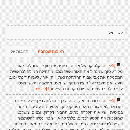
קשור אלי
תגובות שכתבתי
תגובות עלי
[ליצירה]
קלסיקה של אגדה בדיונית עם סוף - התחלה מאוד
מקורי, סוף שמנחיל את האור ואשר ממנו מתחילה המילה "בראשית"
המסמלת את אבי אבות ההתחלה ואת "ויהי אור". לעניות דעתי -טוב
תעשי אם תעברי על היצירה,תקדישי מעט מחשבה ותעשי מעט
עריכה לגבי טעויות הדפוס הקטנות בהצלחה!
[ליצירה]
[ליצירה]
ברוכה הבאה, ושיהיה לך בהצלחה כאן. יש לי ביקורת -
ואם את לא מעוניינת אז תפסיקי כאן. הקטע הזה לא עבר הגהה
בסיסית - שגיאות הקלדה, כתיב, תחביר, דקדוק, זמנים ומשלב,
שהופכות את הקטע לכמעט בלתי קריא. יש כאן נסיון להשתמש
בשפה לירית-כביכול - במבנה של סיפורת, וזה צורם מאוד במיוחד
כשהחריזה לא קבועה ולא מדוייקת. ופירוט. יש לך נטיה לכתוב מילים