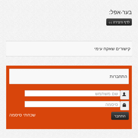
בער-אפל:
לדף היצירה >>
קישורים שאקח עימי
התחברות
שכחתי סיסמה
התחבר