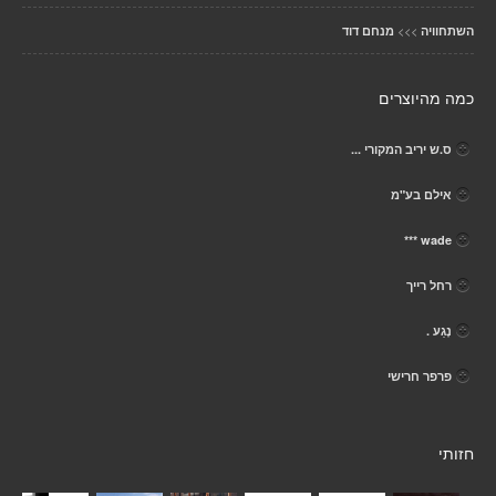
>>>
השתחוויה
מנחם דוד
כמה מהיוצרים
ס.ש יריב המקורי ...
אילם בע"מ
wade ***
רחל רייך
נֶגַע .
פרפר חרישי
חזותי