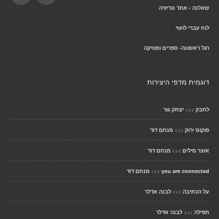
שאלנה - אתר טריוויה
לוח עברי לועזי
רגל ראשונה- ספרים ומוזיקה
דוגמית מדפי היצירות
>>>
לחבק
יצחק גור
>>>
פוקוס ירוק
מנחם דוד
>>>
אוצר מילים
מנחם דוד
>>>
you are connected
מנחם דוד
>>>
על הכתיבה
לבנה אדלר
>>>
תפילה
לבנה אדלר