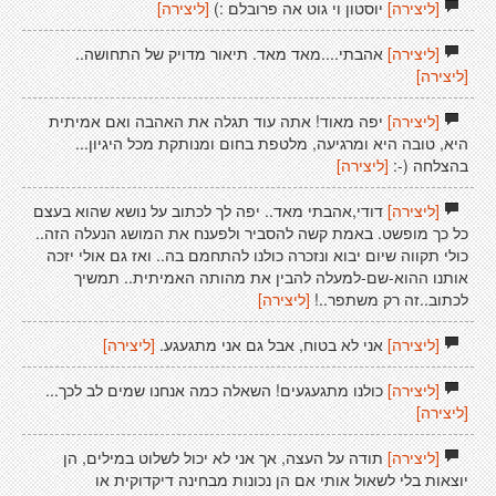
[ליצירה]
יוסטון וי גוט אה פרובלם :)
[ליצירה]
[ליצירה]
אהבתי....מאד מאד. תיאור מדויק של התחושה..
[ליצירה]
[ליצירה]
יפה מאוד! אתה עוד תגלה את האהבה ואם אמיתית
היא, טובה היא ומרגיעה, מלטפת בחום ומנותקת מכל היגיון...
בהצלחה (-:
[ליצירה]
[ליצירה]
דודי,אהבתי מאד.. יפה לך לכתוב על נושא שהוא בעצם
כל כך מופשט. באמת קשה להסביר ולפענח את המושג הנעלה הזה..
כולי תקווה שיום יבוא ונזכרה כולנו להתחמם בה.. ואז גם אולי יזכה
אותנו ההוא-שם-למעלה להבין את מהותה האמיתית.. תמשיך
לכתוב..זה רק משתפר..!
[ליצירה]
[ליצירה]
אני לא בטוח, אבל גם אני מתגעגע.
[ליצירה]
[ליצירה]
כולנו מתגעגעים! השאלה כמה אנחנו שמים לב לכך...
[ליצירה]
[ליצירה]
תודה על העצה, אך אני לא יכול לשלוט במילים, הן
יוצאות בלי לשאול אותי אם הן נכונות מבחינה דיקדוקית או