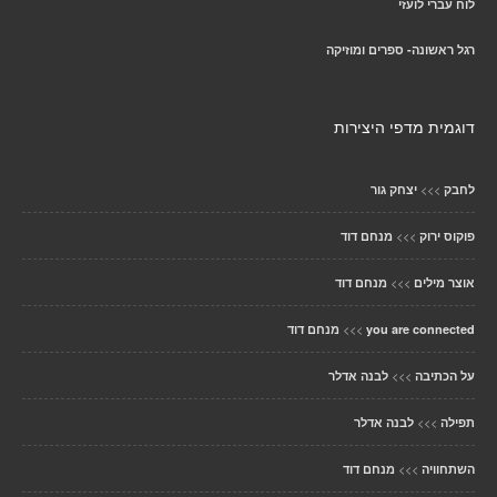
לוח עברי לועזי
רגל ראשונה- ספרים ומוזיקה
דוגמית מדפי היצירות
>>>
לחבק
יצחק גור
>>>
פוקוס ירוק
מנחם דוד
>>>
אוצר מילים
מנחם דוד
>>>
you are connected
מנחם דוד
>>>
על הכתיבה
לבנה אדלר
>>>
תפילה
לבנה אדלר
>>>
השתחוויה
מנחם דוד