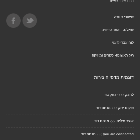
דברו איתי
בפייס
שיעורי גיטרה
שאלנה - אתר טריוויה
לוח עברי לועזי
רגל ראשונה- ספרים ומוזיקה
דוגמית מדפי היצירות
>>>
לחבק
יצחק גור
>>>
פוקוס ירוק
מנחם דוד
>>>
אוצר מילים
מנחם דוד
>>>
you are connected
מנחם דוד