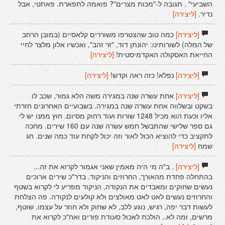
השביעי" . תגובה ל-"מכות מצרים"? פואמה לתפארת. פאתטי, אבל
נדיר.
[ליצירה]
[ליצירה]
כמה טוב שהצטרפו משוררים קלאסיים (במובן הרחב
של המלה) לשורותינו: יהונתן דוד, "זר זהב", ואכשיו אלון מלצר לחיי
החייאת האסקולה האקדמיסטית!
[ליצירה]
[ליצירה]
נפלא! כזה ראה וקדש!
[ליצירה]
[ליצירה]
אחת עשרה שנה במגירה משה הלא גמור, שכב לו
בשקט ובשלווה אחת עשרה שנה במגירה. בשבועיים האחרונים חזרתי
אליו וכעת הוא מכיל 1248 שורות ועוד רחוק מסיום. חוץ ממנו יש לי
גם ספר שלישי שהתבשל חמש עשרה שנה עם 160 שירים. מחכה
לתקציב כדי להוציא הכול לאור וזה יכול לקחת עוד כמה שנים. חג
שמח
[ליצירה]
[ליצירה]
. ב"ה מי היה מאמין שאני אגמור לקרוא את זה...
בהתחלה פחדת מהאורך, החרוזים והניקוד. בדר"כ שירים ארוכים
נעשים שחוקים ומאבדים את הנקודה, הניקוד מפריע לי לקרוא בשטף
והחרוזים נעשים לאט לאט מאולצים ולא קולעים לנקודה. פה הצלחת
לעשות דבר יפה, רגיש, נוגע ללב, לא שחוק ולא חוזר על עצמו, שוטף,
מרשים, ומה לא.. הולכת לאכול סעודת פורים ואח"כ לקרוא את