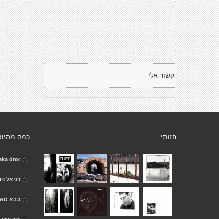
קשור אלי
חזותי
כמה מהיוצ
aka dror
דניאל הוי
בבא סאל