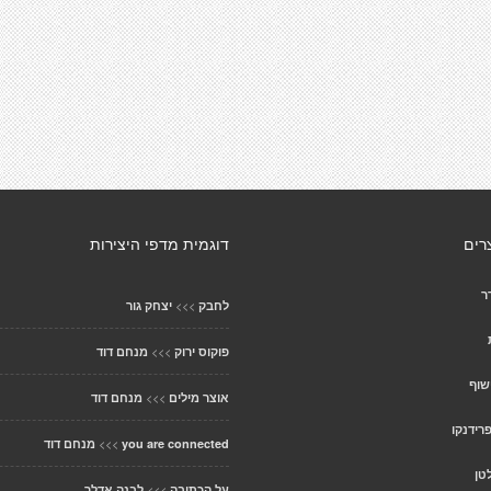
רים
דוגמית מדפי היצירות
ר
>>>
לחבק
יצחק גור
>>>
פוקוס ירוק
מנחם דוד
שוף
>>>
אוצר מילים
מנחם דוד
פרידנקו
>>>
you are connected
מנחם דוד
טן
>>>
על הכתיבה
לבנה אדלר