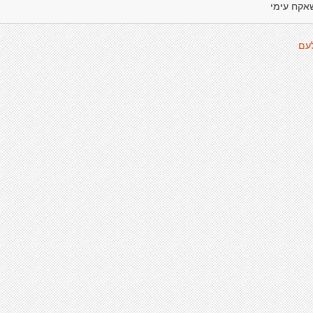
אקח עימי
עם