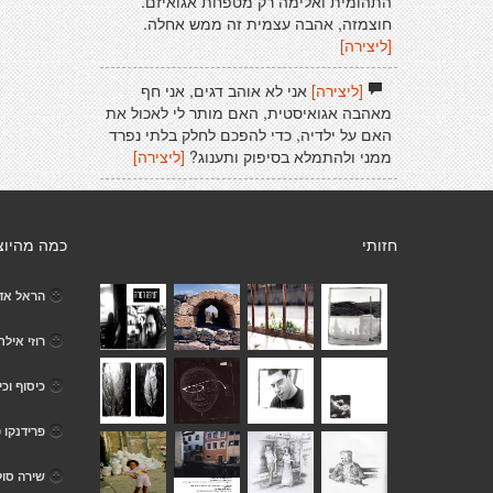
התהומית ואלימה רק מטפחת אגואיזם.
חוצמזה, אהבה עצמית זה ממש אחלה.
[ליצירה]
[ליצירה]
אני לא אוהב דגים, אני חף
מאהבה אגואיסטית, האם מותר לי לאכול את
האם על ילדיה, כדי להפכם לחלק בלתי נפרד
ממני ולהתמלא בסיפוק ותענוג?
[ליצירה]
חזותי
כמה מהיוצ
הראל אד
רוזי אילת
כיסוף וכי
פרידנקו 
שירה סול