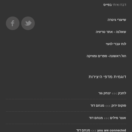
דברו איתי
בפייס
שיעורי גיטרה
שאלנה - אתר טריוויה
לוח עברי לועזי
רגל ראשונה- ספרים ומוזיקה
דוגמית מדפי היצירות
>>>
לחבק
יצחק גור
>>>
פוקוס ירוק
מנחם דוד
>>>
אוצר מילים
מנחם דוד
>>>
you are connected
מנחם דוד