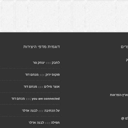
רים
דוגמית מדפי היצירות
ק
>>>
לחבק
יצחק גור
>>>
פוקוס ירוק
מנחם דוד
>>>
אוצר מילים
מנחם דוד
ארץ-הפראות
>>>
you are connected
מנחם דוד
>>>
על הכתיבה
לבנה אדלר
לם @
>>>
תפילה
לבנה אדלר