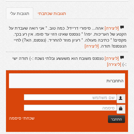
תגובות שכתבתי
תגובות עלי
[ליצירה]
אהה... סיפורי דריידל. כמה טוב. * אני רואה שעבדת על
הקטע של העריכות. יפה! * נונסנס שאינו הזוי עד סופו. אין רע בכך.
מקסים! * כתיבה מעולה. * רעיון מוזר להחריד. (נונסנס, הא?) לחיי
הנונסנס! תודה.
[ליצירה]
[ליצירה]
נונסנס משובח הוא משעשע ובלתי נשכח :-) תודה ישי
:-)
[ליצירה]
התחברות
שכחתי סיסמה
התחבר