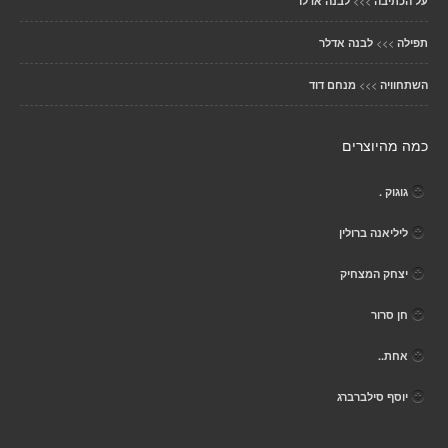
>>>
על הכתיבה
לבנה אדלר
>>>
תפילה
לבנה אדלר
>>>
השתחוויה
מנחם דוד
כמה מהיוצרים
גוגוק .
ליליאנה ברולין
יצחק המצחיק
חן סרור
אחת..
יוסף סילברברג