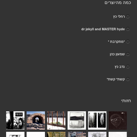
כמה מהיוצרים
רחלי כץ
dr jekyll and MASTER hyde
*מתקרבת *
שמעון כהן
נדב כץ
קשת* קשת*
חזותי