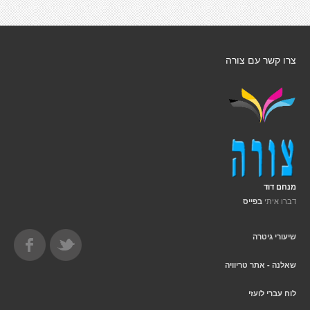
צרו קשר עם צורה
מנחם דוד
דברו איתי
בפייס
שיעורי גיטרה
שאלנה - אתר טריוויה
לוח עברי לועזי