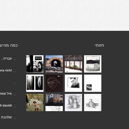
חזותי
כמה מהיוצ
עבריה .
ana richi
איל שמל
di davidi
שלהבת א