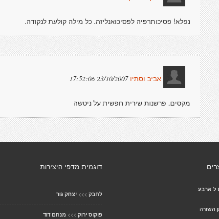
נפלא! פסיכותרפיה לפסיכואנליזה. כל מילה קולעת לנקודה.
23/10/2007 17:52:06
אביב וסתיו
מקסים. פרשנות שירית חפשית על ניטשה
רים
דוגמית מדפי היצירות
 ל ארבע
>>>
לחבק
יצחק גור
 השורה
>>>
פוקוס ירוק
מנחם דוד